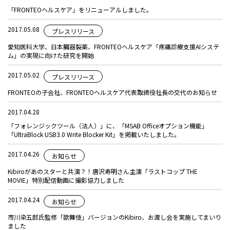
「FRONTEOヘルスケア」をリニューアルしました。
2017.05.08
プレスリリース
愛知医科大学、日本臓器製薬、FRONTEOヘルスケア「疼痛診療支援AIシステ
ム」の実現に向けた研究を開始
2017.05.02
プレスリリース
FRONTEOの子会社、FRONTEOヘルスケア代表取締役社長の交代のお知らせ
2017.04.28
「フォレンジックツール（法人）」に、「MSAB Officeオプション機能」
「UltraBlock USB3.0 Write Blocker Kit」を掲載いたしました。
2017.04.26
お知らせ
Kibiroがあのスターと共演？！唐沢寿明さん主演「ラストコップ THE
MOVIE」特別配信動画に撮影協力しました
2017.04.24
お知らせ
市川染五郎氏監修「歌舞伎」バージョンのKibiro、お渡し会を実施してまいり
ました