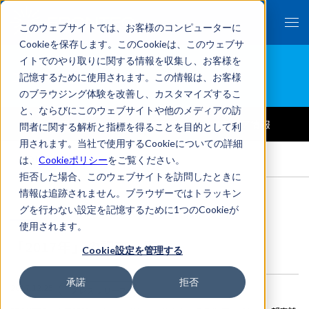
このウェブサイトでは、お客様のコンピューターに
Cookieを保存します。このCookieは、このウェブサ
イトでのやり取りに関する情報を収集し、お客様を
ニュース
記憶するために使用されます。この情報は、お客様
のブラウジング体験を改善し、カスタマイズするこ
と、ならびにこのウェブサイトや他のメディアの訪
ALL
プレスリリース
お知らせ
メディア情報
問者に関する解析と指標を得ることを目的として利
用されます。当社で使用するCookieについての詳細
HOME
>
ニュース
>
2017
は、
Cookieポリシー
をご覧ください。
拒否した場合、このウェブサイトを訪問したときに
情報は追跡されません。ブラウザーではトラッキン
グを行わない設定を記憶するために1つのCookieが
使用されます。
「2017年」の記事一覧
Cookie設定を管理する
承諾
拒否
2017.12.25
プレスリリース