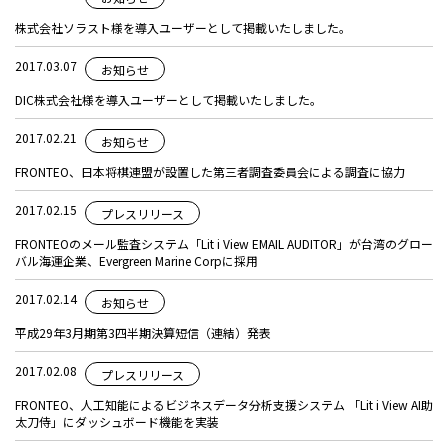
株式会社ソラスト様を導入ユーザーとして掲載いたしました。
2017.03.07
お知らせ
DIC株式会社様を導入ユーザーとして掲載いたしました。
2017.02.21
お知らせ
FRONTEO、日本将棋連盟が設置した第三者調査委員会による調査に協力
2017.02.15
プレスリリース
FRONTEOのメール監査システム「Lit i View EMAIL AUDITOR」が台湾のグロー
バル海運企業、Evergreen Marine Corpに採用
2017.02.14
お知らせ
平成29年3月期第3四半期決算短信（連結）発表
2017.02.08
プレスリリース
FRONTEO、人工知能によるビジネスデータ分析支援システム 「Lit i View AI助
太刀侍」にダッシュボード機能を実装