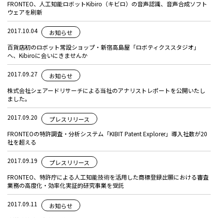
FRONTEO、人工知能ロボットKibiro（キビロ）の音声認識、音声合成ソフト
ウェアを刷新
2017.10.04
お知らせ
百貨店初のロボット常設ショップ・新宿高島屋「ロボティクススタジオ」
へ、Kibiroに会いにきませんか
2017.09.27
お知らせ
株式会社シェアードリサーチによる当社のアナリストレポートを公開いたし
ました。
2017.09.20
プレスリリース
FRONTEOの特許調査・分析システム「KIBIT Patent Explorer」導入社数が20
社を超える
2017.09.19
プレスリリース
FRONTEO、特許庁による人工知能技術を活用した商標登録出願における審査
業務の高度化・効率化実証的研究事業を受託
2017.09.11
お知らせ