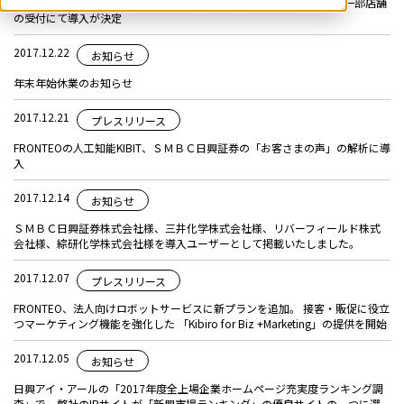
FRONTEOの人工知能ロボット「Kibiro」法人向けモデル 野村證券の一部店舗
の受付にて導入が決定
2017.12.22
お知らせ
年末年始休業のお知らせ
2017.12.21
プレスリリース
FRONTEOの人工知能KIBIT、ＳＭＢＣ日興証券の「お客さまの声」の解析に導
入
2017.12.14
お知らせ
ＳＭＢＣ日興証券株式会社様、三井化学株式会社様、リバーフィールド株式
会社様、綜研化学株式会社様を導入ユーザーとして掲載いたしました。
2017.12.07
プレスリリース
FRONTEO、法人向けロボットサービスに新プランを追加。 接客・販促に役立
つマーケティング機能を強化した 「Kibiro for Biz +Marketing」の提供を開始
2017.12.05
お知らせ
日興アイ・アールの「2017年度全上場企業ホームページ充実度ランキング調
査」で、弊社のIRサイトが「新興市場ランキング」の優良サイトの一つに選