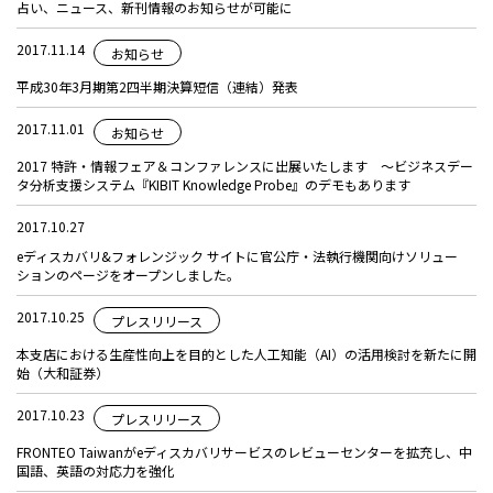
占い、ニュース、新刊情報のお知らせが可能に
2017.11.14
お知らせ
平成30年3月期第2四半期決算短信（連結）発表
2017.11.01
お知らせ
2017 特許・情報フェア＆コンファレンスに出展いたします ～ビジネスデー
タ分析支援システム『KIBIT Knowledge Probe』のデモもあります
2017.10.27
eディスカバリ&フォレンジック サイトに官公庁・法執行機関向けソリュー
ションのページをオープンしました。
2017.10.25
プレスリリース
本支店における生産性向上を目的とした人工知能（AI）の活用検討を新たに開
始（大和証券）
2017.10.23
プレスリリース
FRONTEO Taiwanがeディスカバリサービスのレビューセンターを拡充し、中
国語、英語の対応力を強化