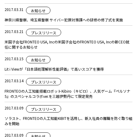
2017.03.31
お知らせ
神奈川県警察、埼玉県警察 サイバー犯罪対策課への研修の修了式を実施
2017.03.21
プレスリリース
米国子会社FRONTEO USA, Incの米国子会社のFRONTEO USA, Incの新CEO就
任に関するお知らせ
2017.03.15
お知らせ
Lit i Viewが「日本語処理解析性能評価」で高いスコアを獲得
2017.03.14
プレスリリース
FRONTEOの人工知能搭載ロボットKibiro（キビロ）、人気ゲーム『ペルソナ
5』のスペシャルコラボver.を三越伊勢丹にて限定発売
2017.03.09
プレスリリース
ソラスト、FRONTEOの人工知能KIBITを活用し、新入社員の離職を防ぐ取り組
みを開始
2017.03.09
お知らせ