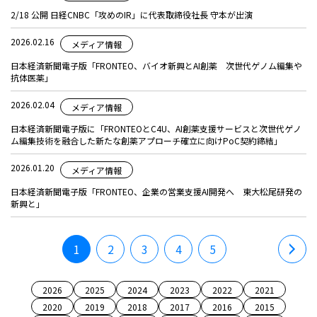
2/18 公開 日経CNBC「攻めのIR」に代表取締役社長 守本が出演
2026.02.16
メディア情報
日本経済新聞電子版「FRONTEO、バイオ新興とAI創薬 次世代ゲノム編集や
抗体医薬」
2026.02.04
メディア情報
日本経済新聞電子版に「FRONTEOとC4U、AI創薬支援サービスと次世代ゲノ
ム編集技術を融合した新たな創薬アプローチ確立に向けPoC契約締結」
2026.01.20
メディア情報
日本経済新聞電子版「FRONTEO、企業の営業支援AI開発へ 東大松尾研発の
新興と」
1
2
3
4
5
2026
2025
2024
2023
2022
2021
2020
2019
2018
2017
2016
2015