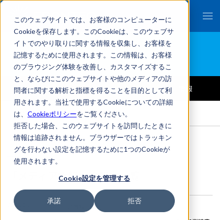
このウェブサイトでは、お客様のコンピューターに
Cookieを保存します。このCookieは、このウェブサ
イトでのやり取りに関する情報を収集し、お客様を
ニュース
記憶するために使用されます。この情報は、お客様
のブラウジング体験を改善し、カスタマイズするこ
と、ならびにこのウェブサイトや他のメディアの訪
ALL
プレスリリース
お知らせ
メディア情報
問者に関する解析と指標を得ることを目的として利
用されます。当社で使用するCookieについての詳細
HOME
>
ニュース
>
メディア情報
は、
Cookieポリシー
をご覧ください。
拒否した場合、このウェブサイトを訪問したときに
情報は追跡されません。ブラウザーではトラッキン
グを行わない設定を記憶するために1つのCookieが
使用されます。
「メディア情報」の記事一覧
Cookie設定を管理する
承諾
拒否
2026.05.19
メディア情報