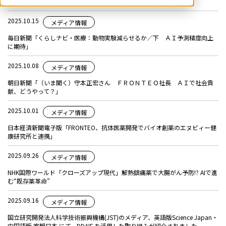
NHK NEWS おはよう日本で「トークラボKIBIT」が紹介されました
2025.10.15
メディア情報
毎日新聞「くらしナビ・医療：動物実験減らせるか／下 ＡＩ予測精度向上
に期待」
2025.10.08
メディア情報
朝日新聞「（いま聞く）守本正宏さん ＦＲＯＮＴＥＯ社長 ＡＩで社会貢
献、どうやって？」
2025.10.01
メディア情報
日本経済新聞電子版「FRONTEO、抗体医薬開発でバイオ創薬のエヌビィー健
康研究所と連携」
2025.09.26
メディア情報
NHK国際ワールド「クローズアップ現代」解熱鎮痛薬で大腸がん予防!? AIで進
む“既存薬革命”
2025.09.16
メディア情報
国立研究開発法人科学技術振興機構(JST)のメディア、英語版Science Japan・
中国語版 客観日本 にて、DDAIF を活用した取り組みが紹介されました