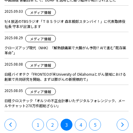
2025.09.03
メディア情報
9/4 放送のTBSラジオ「ＴＢＳラジオ 森本毅郎スタンバイ！」に代表取締役
社長 守本が出演します
2025.08.29
メディア情報
クローズアップ現代（NHK）「解熱鎮痛薬で大腸がん予防!? AIで進む“既存薬
革命”」
2025.08.08
メディア情報
日経バイオテク「FRONTEOが米University of Oklahomaとがん領域における
創薬で共同研究を開始、まずは膵がんの新規標的で」
2025.08.05
メディア情報
日経クロステック「オルツの不正会計暴いたデジタルフォレンジック、メー
ルやチャット270万件超総ざらい」
1
2
3
4
5