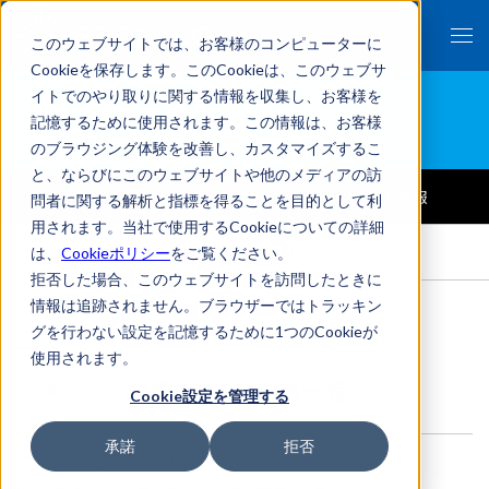
このウェブサイトでは、お客様のコンピューターに
Cookieを保存します。このCookieは、このウェブサ
イトでのやり取りに関する情報を収集し、お客様を
ニュース
記憶するために使用されます。この情報は、お客様
のブラウジング体験を改善し、カスタマイズするこ
と、ならびにこのウェブサイトや他のメディアの訪
ALL
プレスリリース
お知らせ
メディア情報
問者に関する解析と指標を得ることを目的として利
用されます。当社で使用するCookieについての詳細
HOME
>
ニュース
>
メディア情報 (3)
は、
Cookieポリシー
をご覧ください。
拒否した場合、このウェブサイトを訪問したときに
情報は追跡されません。ブラウザーではトラッキン
グを行わない設定を記憶するために1つのCookieが
使用されます。
「メディア情報 (3)」の記事一覧
Cookie設定を管理する
承諾
拒否
2025.10.28
メディア情報