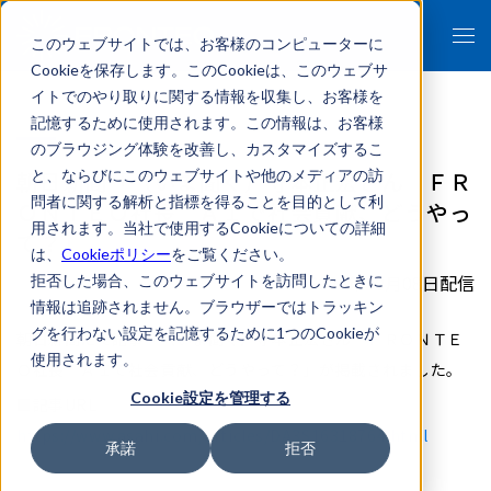
このウェブサイトでは、お客様のコンピューターに
Cookieを保存します。このCookieは、このウェブサ
イトでのやり取りに関する情報を収集し、お客様を
記憶するために使用されます。この情報は、お客様
のブラウジング体験を改善し、カスタマイズするこ
朝日新聞「（いま聞く）守本正宏さん ＦＲ
と、ならびにこのウェブサイトや他のメディアの訪
問者に関する解析と指標を得ることを目的として利
ＯＮＴＥＯ社長 ＡＩで社会貢献、どうやっ
用されます。当社で使用するCookieについての詳細
て？」
は、
Cookieポリシー
をご覧ください。
2025年10月08日配信
拒否した場合、このウェブサイトを訪問したときに
情報は追跡されません。ブラウザーではトラッキン
グを行わない設定を記憶するために1つのCookieが
朝日新聞にて記事「（いま聞く）守本正宏さん ＦＲＯＮＴＥ
使用されます。
Ｏ社長 ＡＩで社会貢献、どうやって？」が掲載されました。
Cookie設定を管理する
■記事URL
https://www.asahi.com/articles/DA3S16318764.html
承諾
拒否