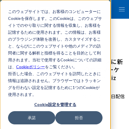
このウェブサイトでは、お客様のコンピューターに
Cookieを保存します。このCookieは、このウェブサ
イトでのやり取りに関する情報を収集し、お客様を
記憶するために使用されます。この情報は、お客様
のブラウジング体験を改善し、カスタマイズするこ
- 報道関係者各位 -
と、ならびにこのウェブサイトや他のメディアの訪
問者に関する解析と指標を得ることを目的として利
FRONTEO、法人向けロボットサービスに新
用されます。当社で使用するCookieについての詳細
は、
Cookieポリシー
をご覧ください。
プランを追加。 接客・販促に役立つマーケ
拒否した場合、このウェブサイトを訪問したときに
ティング機能を強化した 「Kibiro for Biz
情報は追跡されません。ブラウザーではトラッキン
+Marketing」の提供を開始
グを行わない設定を記憶するために1つのCookieが
使用されます。
2017年12月07日配信
Cookie設定を管理する
詳細はこちら
承諾
拒否
プレスリリース