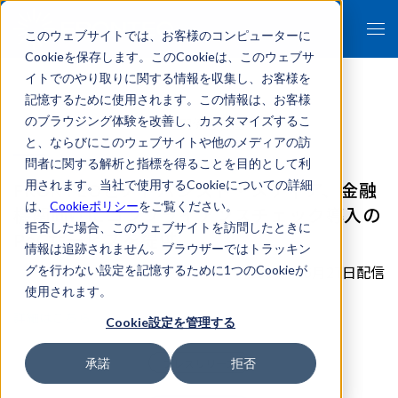
このウェブサイトでは、お客様のコンピューターに
Cookieを保存します。このCookieは、このウェブサ
イトでのやり取りに関する情報を収集し、お客様を
記憶するために使用されます。この情報は、お客様
のブラウジング体験を改善し、カスタマイズするこ
- 報道関係者各位 -
と、ならびにこのウェブサイトや他のメディアの訪
問者に関する解析と指標を得ることを目的として利
FRONTEOとアドバンスト・メディア、金融
用されます。当社で使用するCookieについての詳細
は、
Cookieポリシー
をご覧ください。
機関向けにコンプライアンスチェック導入の
拒否した場合、このウェブサイトを訪問したときに
PoCサービスを提供
情報は追跡されません。ブラウザーではトラッキン
2017年06月27日配信
グを行わない設定を記憶するために1つのCookieが
使用されます。
詳細はこちら
Cookie設定を管理する
プレスリリース
承諾
拒否