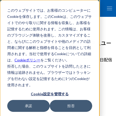
このウェブサイトでは、お客様のコンピューターに
Cookieを保存します。このCookieは、このウェブサ
イトでのやり取りに関する情報を収集し、お客様を
記憶するために使用されます。この情報は、お客様
のブラウジング体験を改善し、カスタマイズするこ
大和住銀投信投資顧問株式会社様を導入ユー
と、ならびにこのウェブサイトや他のメディアの訪
問者に関する解析と指標を得ることを目的として利
ザーとして掲載いたしました。
用されます。当社で使用するCookieについての詳細
2017年06月26日配信
は、
Cookieポリシー
をご覧ください。
拒否した場合、このウェブサイトを訪問したときに
情報は追跡されません。ブラウザーではトラッキン
グを行わない設定を記憶するために1つのCookieが
使用されます。
お知らせ
Cookie設定を管理する
一覧に戻る
承諾
拒否