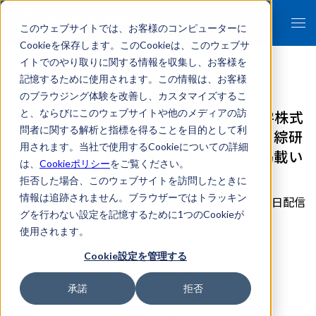
このウェブサイトでは、お客様のコンピューターに
Cookieを保存します。このCookieは、このウェブサ
イトでのやり取りに関する情報を収集し、お客様を
記憶するために使用されます。この情報は、お客様
のブラウジング体験を改善し、カスタマイズするこ
ＳＭＢＣ日興証券株式会社様、三井化学株式
と、ならびにこのウェブサイトや他のメディアの訪
問者に関する解析と指標を得ることを目的として利
会社様、リバーフィールド株式会社様、綜研
用されます。当社で使用するCookieについての詳細
化学株式会社様を導入ユーザーとして掲載い
は、
Cookieポリシー
をご覧ください。
たしました。
拒否した場合、このウェブサイトを訪問したときに
情報は追跡されません。ブラウザーではトラッキン
2017年12月14日配信
グを行わない設定を記憶するために1つのCookieが
使用されます。
Cookie設定を管理する
お知らせ
承諾
拒否
一覧に戻る