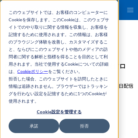
このウェブサイトでは、お客様のコンピューターに
Cookieを保存します。このCookieは、このウェブサ
イトでのやり取りに関する情報を収集し、お客様を
記憶するために使用されます。この情報は、お客様
のブラウジング体験を改善し、カスタマイズするこ
- 報道関係者各位 -
と、ならびにこのウェブサイトや他のメディアの訪
問者に関する解析と指標を得ることを目的として利
FRONTEOとオフィス24、法人向け受付ロ
用されます。当社で使用するCookieについての詳細
は、
Cookieポリシー
をご覧ください。
ボットサービスを共同開発
拒否した場合、このウェブサイトを訪問したときに
2017年05月30日配信
情報は追跡されません。ブラウザーではトラッキン
グを行わない設定を記憶するために1つのCookieが
詳細はこちら
使用されます。
Cookie設定を管理する
プレスリリース
承諾
拒否
一覧に戻る