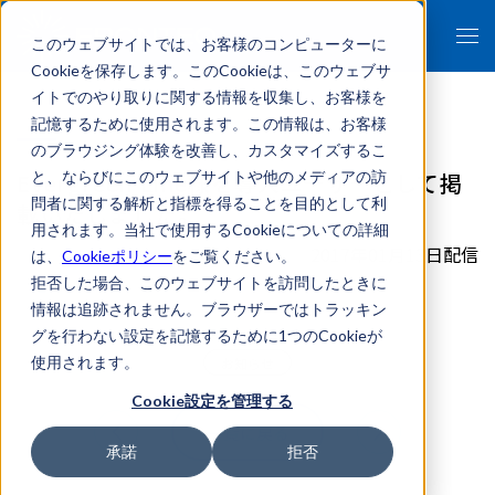
このウェブサイトでは、お客様のコンピューターに
Cookieを保存します。このCookieは、このウェブサ
イトでのやり取りに関する情報を収集し、お客様を
記憶するために使用されます。この情報は、お客様
のブラウジング体験を改善し、カスタマイズするこ
Evergreen Line様を導入ユーザーとして掲
と、ならびにこのウェブサイトや他のメディアの訪
問者に関する解析と指標を得ることを目的として利
載いたしました。
用されます。当社で使用するCookieについての詳細
2017年01月13日配信
は、
Cookieポリシー
をご覧ください。
拒否した場合、このウェブサイトを訪問したときに
情報は追跡されません。ブラウザーではトラッキン
グを行わない設定を記憶するために1つのCookieが
使用されます。
お知らせ
Cookie設定を管理する
一覧に戻る
承諾
拒否