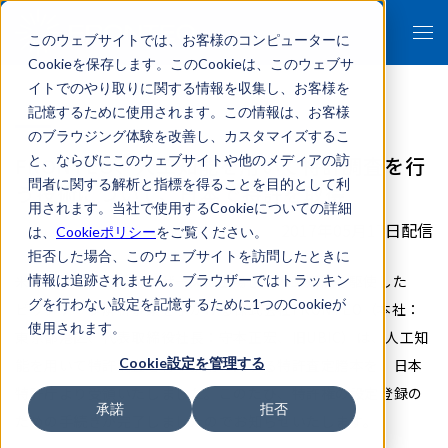
このウェブサイトでは、お客様のコンピューターに
Cookieを保存します。このCookieは、このウェブサ
イトでのやり取りに関する情報を収集し、お客様を
記憶するために使用されます。この情報は、お客様
のブラウジング体験を改善し、カスタマイズするこ
FRONTEO、人工知能を用いて特許調査を行
と、ならびにこのウェブサイトや他のメディアの訪
問者に関する解析と指標を得ることを目的として利
う技術について、日本で特許を取得
用されます。当社で使用するCookieについての詳細
2017年05月17日配信
は、
Cookieポリシー
をご覧ください。
拒否した場合、このウェブサイトを訪問したときに
米ナスダックと東証マザーズに上場し、人工知能を駆使した
情報は追跡されません。ブラウザーではトラッキン
グを行わない設定を記憶するために1つのCookieが
ビッグデータ解析事業を手がける株式会社FRONTEO（本社：
使用されます。
東京都港区、代表取締役社長：守本正宏、旧UBIC）は、人工知
Cookie設定を管理する
能を用いて特許調査を行う技術に関する特許査定謄本を、日本
特許庁より受領いたしました。このたび、特許権の設定登録の
承諾
拒否
ための手続きが完了しましたのでお知らせいたします。