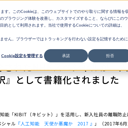
します。このCookieは、このウェブサイトでのやり取りに関する情報を
企業情
IR情報
ライフサ
報
のブラウジング体験を改善し、カスタマイズすること、ならびにこのウ
的として利用されます。当社で使用するCookieについての詳細は、
ません。ブラウザーではトラッキングを行わない設定を記憶するために
Cookie設定を管理する
承諾
拒否
紹介されたNHKスペシャルが『
択』として書籍化されました
人工知能「KIBIT（キビット）」を活用し、新入社員の離職防
ペシャル
『人工知能 天使か悪魔か 2017 』
」（2017年6