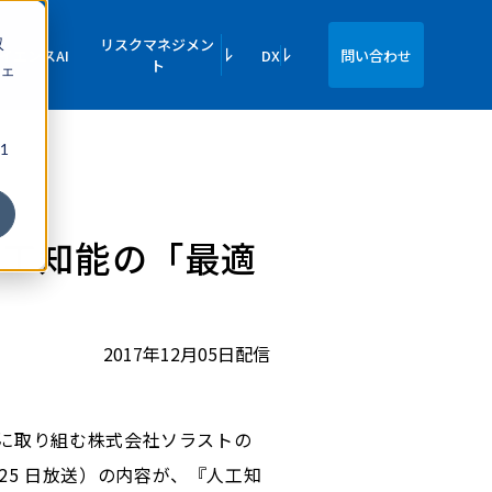
収
リスクマネジメン
イエンスAI
DX
問い合わせ
ト
ェ
1
人工知能の「最適
2017年12月05日配信
止に取り組む株式会社ソラストの
月25 日放送）の内容が、『人工知