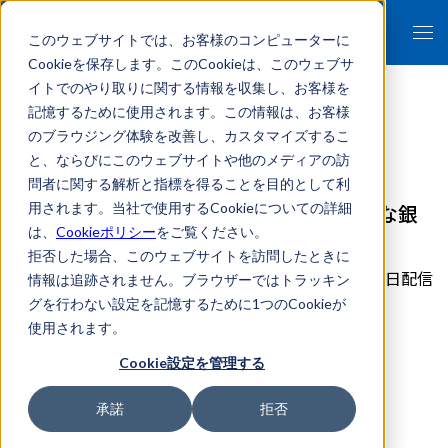
このウェブサイトでは、お客様のコンピューターに
Cookieを保存します。このCookieは、このウェブサ
イトでのやり取りに関する情報を収集し、お客様を
記憶するために使用されます。この情報は、お客様
のブラウジング体験を改善し、カスタマイズするこ
- 報道関係者各位 -
と、ならびにこのウェブサイトや他のメディアの訪
問者に関する解析と指標を得ることを目的として利
FRONTEOの人工知能「KIBIT」がりそな銀
用されます。当社で使用するCookieについての詳細
は、
Cookieポリシー
をご覧ください。
行に導入
拒否した場合、このウェブサイトを訪問したときに
2017年06月21日配信
情報は追跡されません。ブラウザーではトラッキン
グを行わない設定を記憶するために1つのCookieが
詳細はこちら
使用されます。
Cookie設定を管理する
プレスリリース
承諾
拒否
一覧に戻る