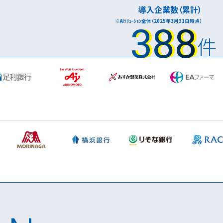
導入企業数（累計）
※AIｿﾘｭｰｼｮﾝ全体（2025年3月31日時点）
388
件