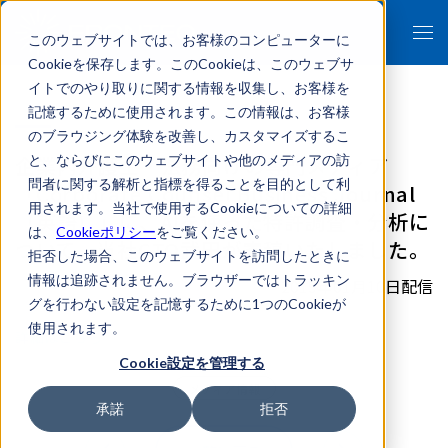
このウェブサイトでは、お客様のコンピューターに
Cookieを保存します。このCookieは、このウェブサ
イトでのやり取りに関する情報を収集し、お客様を
記憶するために使用されます。この情報は、お客様
のブラウジング体験を改善し、カスタマイズするこ
企業内弁護士・法務向けの専門メディア
と、ならびにこのウェブサイトや他のメディアの訪
問者に関する解析と指標を得ることを目的として利
「Corporate Counsel Business Journal
用されます。当社で使用するCookieについての詳細
（英語）」に、AIを使った特許調査・分析に
は、
Cookieポリシー
をご覧ください。
ついて、当社CTO武田が寄稿いたしました。
拒否した場合、このウェブサイトを訪問したときに
情報は追跡されません。ブラウザーではトラッキン
2019年01月10日配信
グを行わない設定を記憶するために1つのCookieが
使用されます。
詳細はこちら
Cookie設定を管理する
メディア情報
承諾
拒否