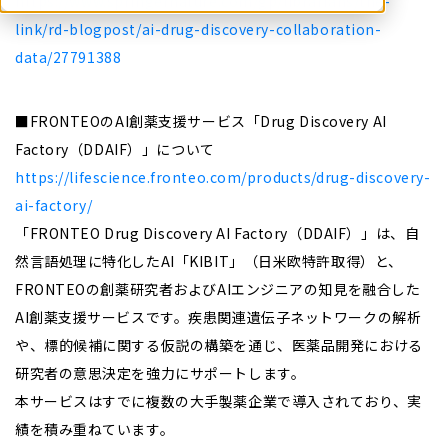
https://www.springernature.com/gp/librarians/the-
link/rd-blogpost/ai-drug-discovery-collaboration-
data/27791388
■FRONTEOのAI創薬支援サービス「Drug Discovery AI
Factory（DDAIF）」について
https://lifescience.fronteo.com/products/drug-discovery-
ai-factory/
「FRONTEO Drug Discovery AI Factory（DDAIF）」は、自
然言語処理に特化したAI「KIBIT」（日米欧特許取得）と、
FRONTEOの創薬研究者およびAIエンジニアの知見を融合した
AI創薬支援サービスです。疾患関連遺伝子ネットワークの解析
や、標的候補に関する仮説の構築を通じ、医薬品開発における
研究者の意思決定を強力にサポートします。
本サービスはすでに複数の大手製薬企業で導入されており、実
績を積み重ねています。