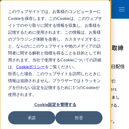
このウェブサイトでは、お客様のコンピューターに
Cookieを保存します。このCookieは、このウェブサ
イトでのやり取りに関する情報を収集し、お客様を
記憶するために使用されます。この情報は、お客様
のブラウジング体験を改善し、カスタマイズするこ
Springer Nature（7月14日付）で豊柴取締
と、ならびにこのウェブサイトや他のメディアの訪
問者に関する解析と指標を得ることを目的として利
役／CSOのインタビューが掲載
用されます。当社で使用するCookieについての詳細
2025年07月24日配信
は、
Cookieポリシー
をご覧ください。
拒否した場合、このウェブサイトを訪問したときに
雑誌『Nature』を刊行するSpringer Nature（7月14日付）
情報は追跡されません。ブラウザーではトラッキン
グを行わない設定を記憶するために1つのCookieが
に、豊柴取締役／CSOのインタビュー「What R&D leaders
使用されます。
can learn from AI-driven drug discovery」が掲載されまし
Cookie設定を管理する
た。AIを創造的なパートナーとして位置付けた場合における、
新たな研究の方向性を促す役割についてや、
承諾
拒否
人間の専門知識が依然として重要な理由等を述べています。