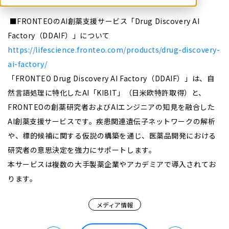
■FRONTEOの
AI
創薬支援サービス「
Drug Discovery AI
Factory
（
DDAIF
）」について
https://lifescience.fronteo.com/products/drug-discovery-
ai-factory/
「
FRONTEO Drug Discovery AI Factory
（
DDAIF
）」は、自
然言語処理に特化した
AI
「
KIBIT
」（日米欧特許取得）と、
FRONTEO
の創薬研究者および
AI
エンジニアの知見を融合した
AI
創薬支援サービスです。疾患関連遺伝子ネットワークの解析
や、標的候補に関する仮説の構築を通じ、医薬品開発における
研究者の意思決定を強力にサポートします。
本サービスは複数の大手製薬企業やアカデミアで導入されてお
ります。
メディア情報