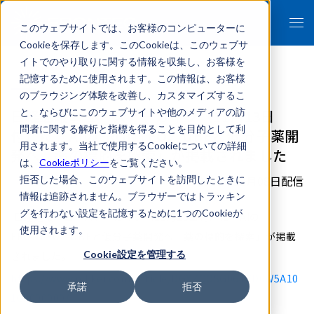
このウェブサイトでは、お客様のコンピューターに
Cookieを保存します。このCookieは、このウェブサ
イトでのやり取りに関する情報を収集し、お客様を
記憶するために使用されます。この情報は、お客様
のブラウジング体験を改善し、カスタマイズするこ
日経速報ニュースアーカイブ（11月13日
と、ならびにこのウェブサイトや他のメディアの訪
問者に関する解析と指標を得ることを目的として利
付）に「AIのFRONTEO、UBEと低分子薬開
用されます。当社で使用するCookieについての詳細
発へ 薬の標的を探索」が掲載されました
は、
Cookieポリシー
をご覧ください。
2025年12月08日配信
拒否した場合、このウェブサイトを訪問したときに
情報は追跡されません。ブラウザーではトラッキン
グを行わない設定を記憶するために1つのCookieが
日経速報ニュースアーカイブ（11月13日付）に「AIの
使用されます。
FRONTEO、UBEと低分子薬開発へ 薬の標的を探索」が掲載
Cookie設定を管理する
されました。
https://www.nikkei.com/article/DGXZQOSG064CD0W5A10
承諾
拒否
1C2000000/