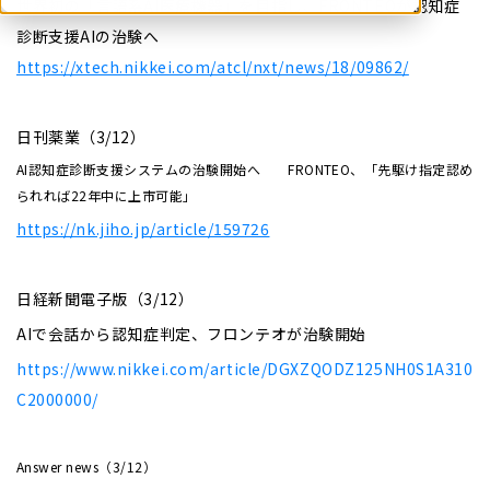
世界初の「言語系AI医療機器」を目指し、FRONTEOが認知症
診断支援AIの治験へ
https://xtech.nikkei.com/atcl/nxt/news/18/09862/
日刊薬業（3/12）
AI認知症診断支援システムの治験開始へ FRONTEO、「先駆け指定認め
られれば22年中に上市可能」
https://nk.jiho.jp/article/159726
日経新聞電子版（3/12）
AIで会話から認知症判定、フロンテオが治験開始
https://www.nikkei.com/article/DGXZQODZ125NH0S1A310
C2000000/
Answer news（3/12）