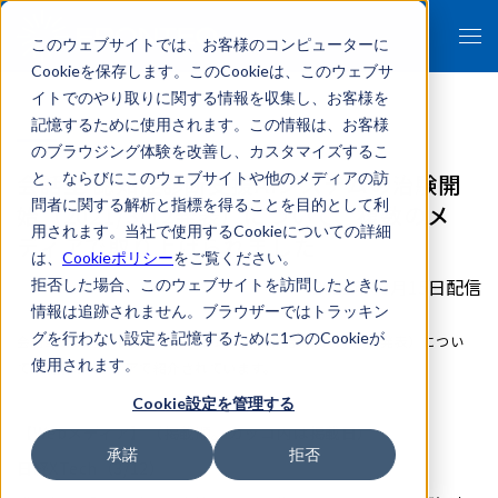
このウェブサイトでは、お客様のコンピューターに
Cookieを保存します。このCookieは、このウェブサ
イトでのやり取りに関する情報を収集し、お客様を
記憶するために使用されます。この情報は、お客様
のブラウジング体験を改善し、カスタマイズするこ
会話型 認知症診断支援AIシステムの治験開
と、ならびにこのウェブサイトや他のメディアの訪
問者に関する解析と指標を得ることを目的として利
始（2021/3/12発表）について、複数のメ
用されます。当社で使用するCookieについての詳細
ディアで取り上げられました
は、
Cookieポリシー
をご覧ください。
2021年03月15日配信
拒否した場合、このウェブサイトを訪問したときに
情報は追跡されません。ブラウザーではトラッキン
グを行わない設定を記憶するために1つのCookieが
会話型 認知症診断支援AIシステムの治験開始（2021/3/12発表）につい
使用されます。
て、複数のメディアで紹介されています。
Cookie設定を管理する
【Webメディア】（掲載順。カッコ内は掲載日）
承諾
拒否
日経XTech（3/12）