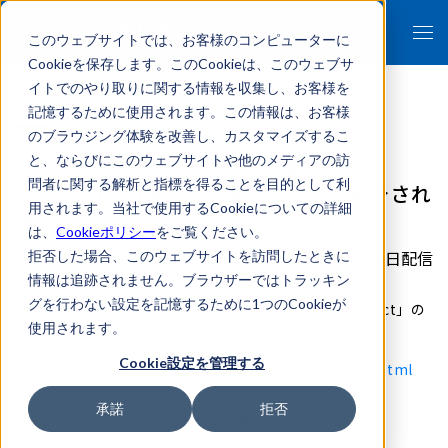
このウェブサイトでは、お客様のコンピューターに
Cookieを保存します。このCookieは、このウェブサ
イトでのやり取りに関する情報を収集し、お客様を
記憶するために使用されます。この情報は、お客様
のブラウジング体験を改善し、カスタマイズするこ
4/14付のDIGITAL Xで、横浜銀行での
と、ならびにこのウェブサイトや他のメディアの訪
問者に関する解析と指標を得ることを目的として利
「KIBIT-Connect」の導入について紹介され
用されます。当社で使用するCookieについての詳細
ました
は、
Cookieポリシー
をご覧ください。
2020年04月15日配信
拒否した場合、このウェブサイトを訪問したときに
情報は追跡されません。ブラウザーではトラッキン
グを行わない設定を記憶するために1つのCookieが
4/14付のDIGITAL Xにて、横浜銀行での「KIBIT-Connect」の
使用されます。
導入について紹介されました
Cookie設定を管理する
https://dcross.impress.co.jp/docs/usecase/001368.html
承諾
拒否
メディア情報