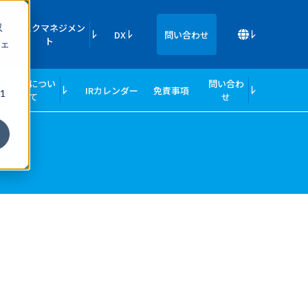
収
リスクマネジメン
DX
問い合わせ
ト
ェ
株式につい
問い合わ
IRカレンダー
免責事項
1
て
せ