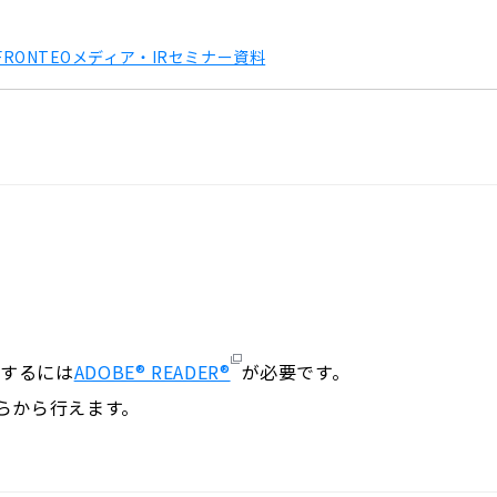
FRONTEOメディア・IRセミナー資料
覧するには
ADOBE® READER®
が必要です。
らから行えます。