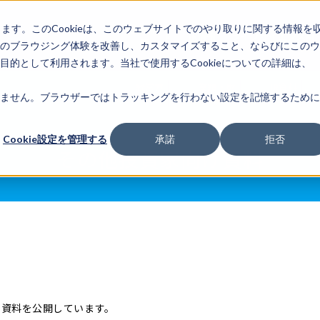
します。このCookieは、このウェブサイトでのやり取りに関する情報を
企業情
IR情報
ライフサイエンスAI
報
のブラウジング体験を改善し、カスタマイズすること、ならびにこのウ
的として利用されます。当社で使用するCookieについての詳細は、
経営方
業績・財
IR資料
ません。ブラウザーではトラッキングを行わない設定を記憶するために
針
務
室
Cookie設定を管理する
承諾
拒否
その他投資家向け資料
の資料を公開しています。