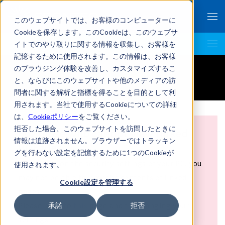
このウェブサイトでは、お客様のコンピューターに
Cookieを保存します。このCookieは、このウェブサ
イトでのやり取りに関する情報を収集し、お客様を
Investor Relations
記憶するために使用されます。この情報は、お客様
のブラウジング体験を改善し、カスタマイズするこ
IR Library
と、ならびにこのウェブサイトや他のメディアの訪
問者に関する解析と指標を得ることを目的として利
用されます。当社で使用するCookieについての詳細
は、
Cookieポリシー
をご覧ください。
拒否した場合、このウェブサイトを訪問したときに
For those who cannot view linked
情報は追跡されません。ブラウザーではトラッキン
PDF files
グを行わない設定を記憶するために1つのCookieが
Depending on the security settings of your PC, you
使用されます。
may not be able to view the contents of linked
Cookie設定を管理する
pages.
Please refer to
this
page and try changing your
承諾
拒否
settings.