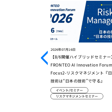
2026年07月16日
ンラインセミナー】変容す
【8/6開催ハイブリッドセミナー
企業防衛～トクリュ
FRONTEO AI Innovation Forum
従業員を起点とする情
Focus2-リスクマネジメント『
の実務対応
技術は“日本の技術”で守る』
ー
イベント/セミナー
ントセミナー
リスクマネジメントセミナー