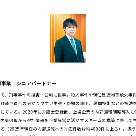
同事業 シニアパートナー
いて、刑事事件の捜査・公判に従事。殺人事件や現住建造物等放火事
及び裁判員への分かりやすい主張・証拠の説明、尋問技術などの技法
している。2020年に弁護士登録後、上場企業の内部通報制度導入
、内部通報から得た情報を企業経営に活かすスキームの構築に際して
る（2025年現在の内部通報への対応件数は約4000件に上る）。扱