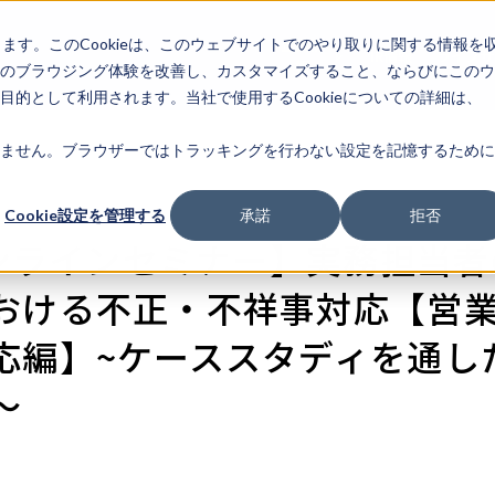
します。このCookieは、このウェブサイトでのやり取りに関する情報を
企業情
IR情報
ライフサ
報
のブラウジング体験を改善し、カスタマイズすること、ならびにこのウ
的として利用されます。当社で使用するCookieについての詳細は、
ません。ブラウザーではトラッキングを行わない設定を記憶するために
Cookie設定を管理する
承諾
拒否
オンラインセミナー】実務担当
おける不正・不祥事対応【営
応編】~ケーススタディを通し
～