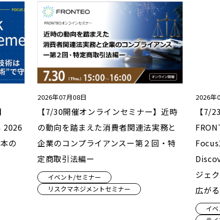
2026年07月08日
2026年
】
【7/30開催オンラインセミナー】近時
【7/
 2026
の動向を踏まえた消費者関連法実務と
FRONT
日本の
企業のコンプライアンスー第２回・特
Foc
定商取引法編ー
Disco
ジェク
イベント/セミナー
広がる
リスクマネジメントセミナー
イベ