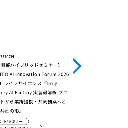
07月07日
2026年06月16日
23開催ハイブリッドセミナー】
【7/9開催 ハイブリッ
EO AI Innovation Forum 2026
薬のパラダイムシフト”
us1-ライフサイエンス『Drug
薬の今と未来 ― 第１回
very AI Factory 実装最前線 プロ
イベント/セミナー
トから業務提携・共同創薬へと
ライフサイエンスセミナ
共創の形』
ント/セミナー