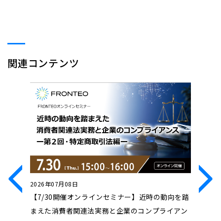
関連コンテンツ
2026年07月08日
2026年0
ンセミ
【7/30開催オンラインセミナー】近時の動向を踏
【7/23
け、どう
まえた消費者関連法実務と企業のコンプライアン
Innova