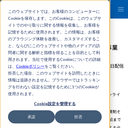
このウェブサイトでは、お客様のコンピューターに
Cookieを保存します。このCookieは、このウェブサ
イトでのやり取りに関する情報を収集し、お客様を
記憶するために使用されます。この情報は、お客様
のブラウジング体験を改善し、カスタマイズするこ
【4/21開催オンラインセミナー】中国事業
と、ならびにこのウェブサイトや他のメディアの訪
問者に関する解析と指標を得ることを目的として利
において注意すべき経済安全保障規制
用されます。当社で使用するCookieについての詳細
2025年02月28日配信
は、
Cookieポリシー
をご覧ください。
拒否した場合、このウェブサイトを訪問したときに
イベント/セミナー
リスクマネジメントセミナー
情報は追跡されません。ブラウザーではトラッキン
グを行わない設定を記憶するために1つのCookieが
使用されます。
【シティユーワ法律事務所 / 株式会社FRONTEO 共催オンライ
ンセミナー】
Cookie設定を管理する
日本でも頻繁に報道されていますように、米中間の輸出規制そ
承諾
拒否
の他の経済安全保障規制は年々強化されています。10年前まで
は日本企業の中国事業において経済安全保障規制に留意する必