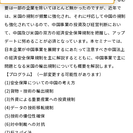
要は一部の企業を除いてほとんど無かったのですが、近年で
は、米国の規制が頻繁に強化され、それに呼応して中国の規制
も強化されているので、中国事業の投資及び経営判断におい
て、中国及び米国の双方の経済安全保障規制を把握し、アップ
デートに努めることが必須となっています。本セミナーでは、
日本企業が中国事業を展開するにあたって注意すべき中国法上
の経済安全保障規制を主に解説するとともに、中国事業で主に
問題となる米国の輸出規制についても概要を解説します。
【プログラム】（一部変更する可能性があります）
(1)安全保障についての中国の考え方
(2)貨物・技術の輸出規制
(3)外資による重要産業への投資規制
(4)データの技術移転規制
(5)技術の優位性確保
(6)対中制裁への対抗
(7)反スパイ法