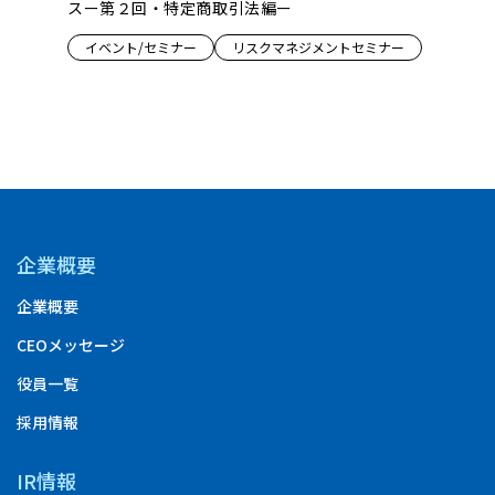
性拡張」の
スー第２回・特定商取引法編ー
ンス『Dru
ロジェク
イベント/セミナー
リスクマネジメントセミナー
創の形』
ミナー
イベント
企業概要
企業概要
CEOメッセージ
役員一覧
採用情報
IR情報