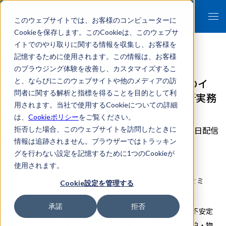
このウェブサイトでは、お客様のコンピューターに
Cookieを保存します。このCookieは、このウェブサ
イトでのやり取りに関する情報を収集し、お客様を
記憶するために使用されます。この情報は、お客様
のブラウジング体験を改善し、カスタマイズするこ
【4/27開催ウェビナー】ポストコロナのイ
と、ならびにこのウェブサイトや他のメディアの訪
問者に関する解析と指標を得ることを目的として利
ンフレ経済下における独禁法対応の最新実務
用されます。当社で使用するCookieについての詳細
と勘所
は、
Cookieポリシー
をご覧ください。
2023年04月03日配信
拒否した場合、このウェブサイトを訪問したときに
情報は追跡されません。ブラウザーではトラッキン
グを行わない設定を記憶するために1つのCookieが
リーガルテックAI
イベント/セミナー
使用されます。
【森・濱田松本法律事務所 / FRONTEO共催オンラインセミ
Cookie設定を管理する
ナー】
承諾
拒否
ウクライナ情勢に端を発する資源・燃料高、金融市場の不安定
化に伴う急激な為替変動、コロナ終息に伴う原材料の逼迫・物