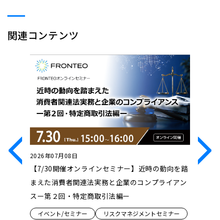
関連コンテンツ
2026年07月08日
2026年0
ンセミ
【7/30開催オンラインセミナー】近時の動向を踏
【7/23
け、どう
まえた消費者関連法実務と企業のコンプライアン
Innova
性拡張」の
スー第２回・特定商取引法編ー
ンス『Dru
ロジェク
イベント/セミナー
リスクマネジメントセミナー