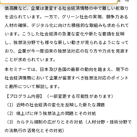
価高騰など、企業は激変する社会経済情勢の中で難しい舵取り
を迫られています。一方で、グリーン社会の実現、競争力ある
人材の確保、デジタル化に向けた積極的な取組みも求められて
います。こうした社会経済の急激な変化や新たな要請を反映
し、独禁法分野でも様々な新しい動きが見られるようになって
おり、企業が今一度旧来の独禁法対応の在り方や力点を見直す
ことが求められています。
本セミナーでは、日本及び各国の最新の動向を踏まえ、現下の
社会経済情勢において企業が留意すべき独禁法対応のポイント
と勘所について解説します。
【プログラム内容】（一部変更する可能性があります）
（1）近時の社会経済の変化を反映した新たな課題
（2）値上げに伴う独禁法上の問題とその対処
（3）カルテル規制の広がりとその対処（人材分野・技術分野で
の法執行の活発化とその対処）