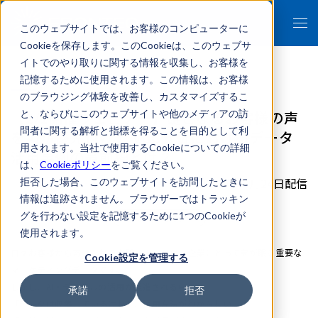
このウェブサイトでは、お客様のコンピューターに
Cookieを保存します。このCookieは、このウェブサ
イトでのやり取りに関する情報を収集し、お客様を
記憶するために使用されます。この情報は、お客様
のブラウジング体験を改善し、カスタマイズするこ
【2/1開催ウェビナー】鍵となるお客様の声
と、ならびにこのウェブサイトや他のメディアの訪
問者に関する解析と指標を得ることを目的として利
をAIが優先付け！ VoC分析におけるデータ
用されます。当社で使用するCookieについての詳細
活用事例の最前線とは？
は、
Cookieポリシー
をご覧ください。
2022年01月24日配信
拒否した場合、このウェブサイトを訪問したときに
情報は追跡されません。ブラウザーではトラッキン
グを行わない設定を記憶するために1つのCookieが
イベント/セミナー
使用されます。
日々お客様から寄せられるお問い合わせは、企業にとって宝が眠る重要な
Cookie設定を管理する
マーケティングデータです。
しかし、AI・デジタルの活用が推進される中、
承諾
拒否
「データは収集しているけれど、活用方法がわからない...」