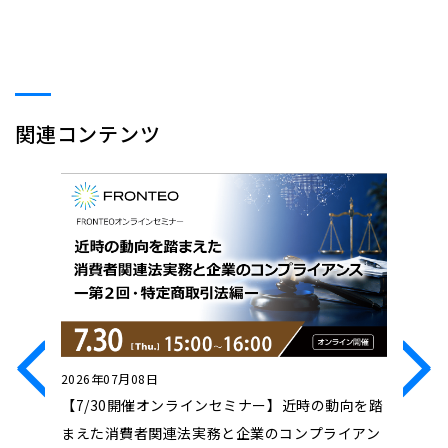
関連コンテンツ
2026年07月08日
2026年0
ンセミ
【7/30開催オンラインセミナー】近時の動向を踏
【7/23
け、どう
まえた消費者関連法実務と企業のコンプライアン
Innova