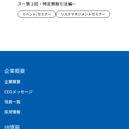
性拡張」の
スー第２回・特定商取引法編ー
ンス『Dru
ロジェク
イベント/セミナー
リスクマネジメントセミナー
創の形』
ミナー
イベント
企業概要
企業概要
CEOメッセージ
役員一覧
採用情報
IR情報