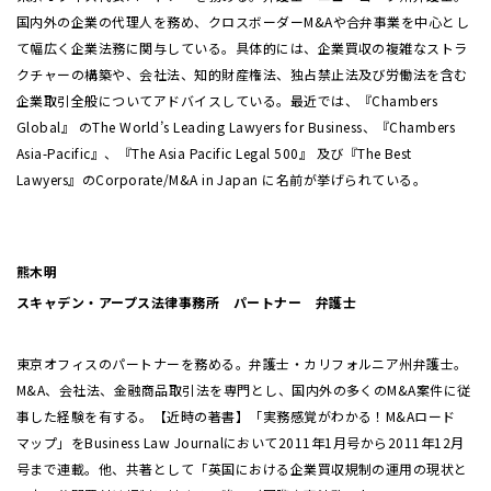
国内外の企業の代理人を務め、クロスボーダーM&Aや合弁事業を中心とし
て幅広く企業法務に関与している。具体的には、企業買収の複雑なストラ
クチャーの構築や、会社法、知的財産権法、独占禁止法及び労働法を含む
企業取引全般についてアドバイスしている。最近では、『Chambers
Global』 のThe World’s Leading Lawyers for Business、『Chambers
Asia-Pacific』、『The Asia Pacific Legal 500』 及び『The Best
Lawyers』のCorporate/M&A in Japan に名前が挙げられている。
熊木明
スキャデン・アープス法律事務所 パートナー 弁護士
東京オフィスのパートナーを務める。弁護士・カリフォルニア州弁護士。
M&A、会社法、金融商品取引法を専門とし、国内外の多くのM&A案件に従
事した経験を有する。【近時の著書】「実務感覚がわかる！M&Aロード
マップ」をBusiness Law Journalにおいて2011年1月号から2011年12月
号まで連載。他、共著として「英国における企業買収規制の運用の現状と