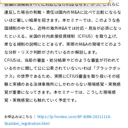
各国の法規制すべてに対応しなければならず、かつ、これらに
違反した場合の制裁・責任は国内のM&Aに比べて比較にならな
いほど厳しい結果を招きます。本セミナーでは、このような各
国規制の中でも、近時の海外M&Aでは対応・見当が必須になっ
たといえる、米国の対内直接投資規制（CFIUS）を取り上げ、
単なる規制の説明にとどまらず、実際のM&Aの現場でどのよう
な分析・リスク判断がされているのか解説します。
CFIUSは、当局の審査・処分結果やどのような審査が行われて
いるのかに関して公に公表されていないいわば「ブラックボッ
クス」の世界であるため、実際にCFIUS審査を取り扱いその経
験と実績のある法律事務所にしかわからない現場感覚・実務感
覚が重要になってきます。本セミナーでは、こうした現場感
覚・実務感覚にも触れていく予定です。
お申込みはこちら：
https://lp.fronteo.com/BP-WBN-20211118-
Skadden_registration.html