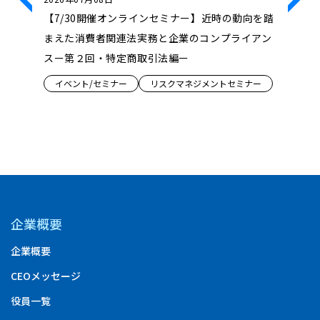
ンセミ
【7/30開催オンラインセミナー】近時の動向を踏
【7/23
け、どう
まえた消費者関連法実務と企業のコンプライアン
Innova
性拡張」の
スー第２回・特定商取引法編ー
ンス『Dru
ロジェク
イベント/セミナー
リスクマネジメントセミナー
創の形』
ミナー
イベント
企業概要
企業概要
CEOメッセージ
役員一覧