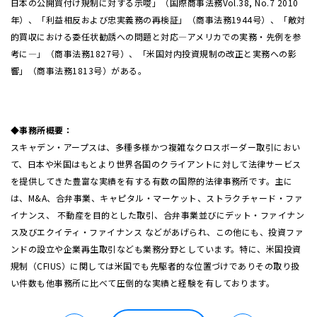
日本の公開買付け規制に対する示唆」（国際商事法務Vol.38, No.7 2010
年）、「利益相反および忠実義務の再検証」（商事法務1944号）、「敵対
的買収における委任状勧誘への問題と対応―アメリカでの実務・先例を参
考に―」（商事法務1827号）、「米国対内投資規制の改正と実務への影
響」（商事法務1813号）がある。
◆事務所概要：
スキャデン・アープスは、多種多様かつ複雑なクロスボーダー取引におい
て、日本や米国はもとより世界各国のクライアントに対して法律サービス
を提供してきた豊富な実績を有する有数の国際的法律事務所です。主に
は、M&A、合弁事業、キャピタル・マーケット、ストラクチャード・ファ
イナンス、 不動産を目的とした取引、合弁事業並びにデット・ファイナン
ス及びエクイティ・ファイナンス などがあげられ、この他にも、投資ファ
ンドの設立や企業再生取引なども業務分野としています。特に、米国投資
規制（CFIUS）に関しては米国でも先駆者的な位置づけでありその取り扱
い件数も他事務所に比べて圧倒的な実績と経験を有しております。