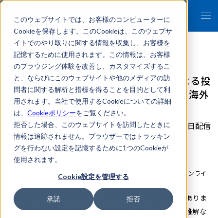
このウェブサイトでは、お客様のコンピューターに
Cookieを保存します。このCookieは、このウェブサ
イトでのやり取りに関する情報を収集し、お客様を
記憶するために使用されます。この情報は、お客様
のブラウジング体験を改善し、カスタマイズするこ
【11月開催ウェビナー】最近の米国による投
と、ならびにこのウェブサイトや他のメディアの訪
問者に関する解析と指標を得ることを目的として利
資規制（CFIUS）強化と日本企業による海外
用されます。当社で使用するCookieについての詳細
M&Aへの影響とその実際
は、
Cookieポリシー
をご覧ください。
2021年11月09日配信
拒否した場合、このウェブサイトを訪問したときに
情報は追跡されません。ブラウザーではトラッキン
グを行わない設定を記憶するために1つのCookieが
リーガルテックAI
イベント/セミナー
使用されます。
【11/18 開催 スキャデン・アープス法律事務所 / FRONTEO共催オンライ
Cookie設定を管理する
ンセミナー】
日本企業による海外M&Aはここ数年で著しい増加傾向にありま
承諾
拒否
す。海外M&Aにおいては、膨大なボリューム、複雑かつ難解な