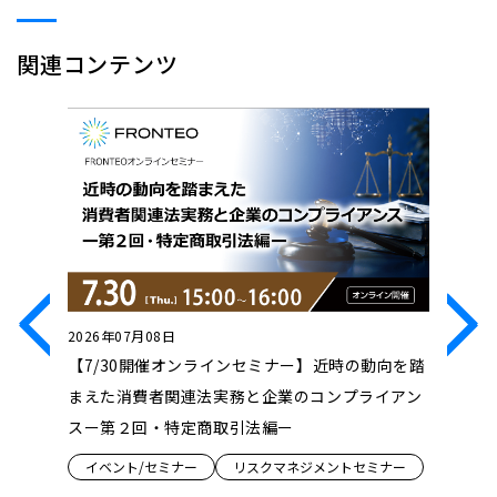
関連コンテンツ
2026年07月08日
2026年0
ンセミ
【7/30開催オンラインセミナー】近時の動向を踏
【7/23
け、どう
まえた消費者関連法実務と企業のコンプライアン
Innova
性拡張」の
スー第２回・特定商取引法編ー
ンス『Dru
ロジェク
イベント/セミナー
リスクマネジメントセミナー
創の形』