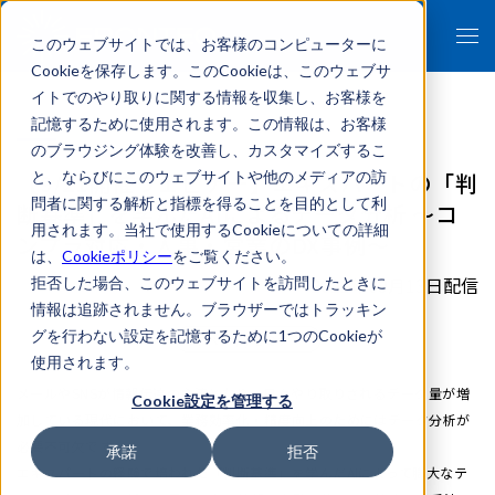
このウェブサイトでは、お客様のコンピューターに
Cookieを保存します。このCookieは、このウェブサ
イトでのやり取りに関する情報を収集し、お客様を
記憶するために使用されます。この情報は、お客様
のブラウジング体験を改善し、カスタマイズするこ
【9/21開催ウェビナー】エキスパートの「判
と、ならびにこのウェブサイトや他のメディアの訪
問者に関する解析と指標を得ることを目的として利
断基準」を学んだAIによるデータ分析 ～コ
用されます。当社で使用するCookieについての詳細
ンプラ対応・人事・営業のDX事例～
は、
Cookieポリシー
をご覧ください。
2021年09月13日配信
拒否した場合、このウェブサイトを訪問したときに
情報は追跡されません。ブラウザーではトラッキン
グを行わない設定を記憶するために1つのCookieが
イベント/セミナー
使用されます。
メールやSNSが情報伝達の主流となり、日々やり取りされるデータ量が増
Cookie設定を管理する
加している現代において、業務効率化・精度向上のためにはデータ分析が
必要不可欠です。
承諾
拒否
エキスパートの経験で培われた「判断基準」を学んだAIによって膨大なテ