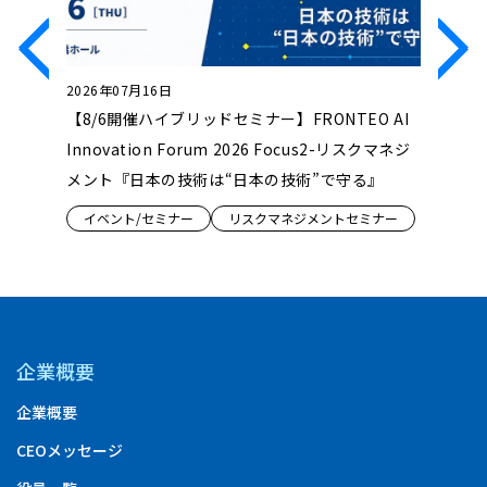
2026年07月16日
2026年0
る反社リ
【8/6開催ハイブリッドセミナー】FRONTEO AI
【7/3
・従業員
Innovation Forum 2026 Focus2-リスクマネジ
まえた消
応
メント『日本の技術は“日本の技術”で守る』
スー第２
セミナー
イベント/セミナー
リスクマネジメントセミナー
イベント
企業概要
企業概要
CEOメッセージ