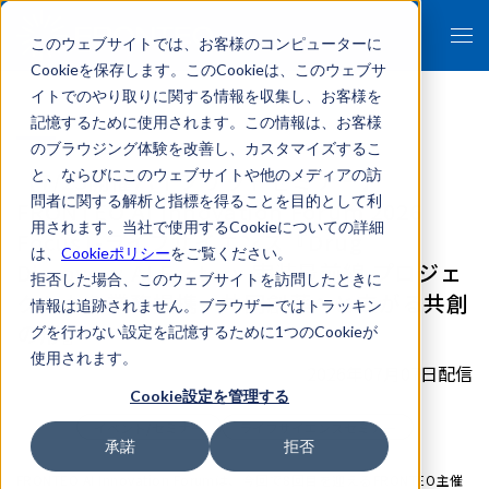
このウェブサイトでは、お客様のコンピューターに
Cookieを保存します。このCookieは、このウェブサ
イトでのやり取りに関する情報を収集し、お客様を
記憶するために使用されます。この情報は、お客様
のブラウジング体験を改善し、カスタマイズするこ
【7/23開催ハイブリッドセミナー】
と、ならびにこのウェブサイトや他のメディアの訪
問者に関する解析と指標を得ることを目的として利
FRONTEO AI Innovation Forum 2026
用されます。当社で使用するCookieについての詳細
Focus1-ライフサイエンス『Drug
は、
Cookieポリシー
をご覧ください。
Discovery AI Factory 実装最前線 プロジェ
拒否した場合、このウェブサイトを訪問したときに
クトから業務提携・共同創薬へと広がる共創
情報は追跡されません。ブラウザーではトラッキン
の形』
グを行わない設定を記憶するために1つのCookieが
使用されます。
2026年07月07日配信
Cookie設定を管理する
イベント/セミナー
ライフサイエンスセミナー
承諾
拒否
FRONTEO AI Innovation Forumは、今回で8回目を迎えるFRONTEO主催