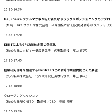
16:20-16:30
Meiji Seika ファルマが取り組む新たなドラッグリポジショニングのアプロ
（Meiji Seika ファルマ株式会社 研究開発本部 研究開発戦略部 スペシャリ
16:55-17:20
KIBITによるGPCR抗体創薬の効率化
（株式会社エヌビィー健康研究所 代表取締役 髙山 喜好）
17:20-17:45
創薬研究開発を加速するFRONTEOとの戦略的業務提携とその展望
（丸石製薬株式会社 代表取締役社長執行役員 井上 勝人）
17:45-18:00
クロージングセッション
（株式会社FRONTEO 取締役／CSO 豊柴 博義）
18:00-19:30