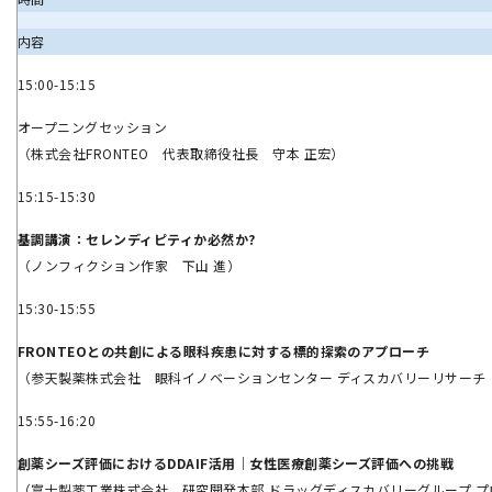
内容
15:00-15:15
オープニングセッション
（株式会社FRONTEO 代表取締役社長 守本 正宏）
15:15-15:30
基調講演：セレンディピティか必然か?
（ノンフィクション作家 下山 進）
15:30-15:55
FRONTEOとの共創による眼科疾患に対する標的探索のアプローチ
（参天製薬株式会社 眼科イノベーションセンター ディスカバリーリサーチ 
15:55-16:20
創薬シーズ評価におけるDDAIF活用｜女性医療創薬シーズ評価への挑戦
（富士製薬工業株式会社 研究開発本部 ドラッグディスカバリーグループ プ