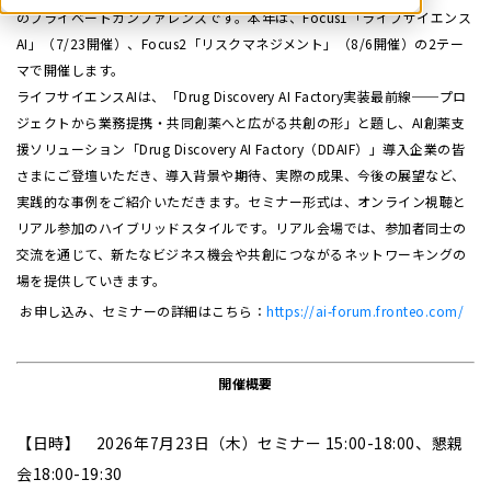
のプライベートカンファレンスです。本年は、Focus1「ライフサイエンス
AI」（7/23開催）、Focus2「リスクマネジメント」（8/6開催）の2テー
マで開催します。
ライフサイエンスAIは、「Drug Discovery AI Factory実装最前線──プロ
ジェクトから業務提携・共同創薬へと広がる共創の形」と題し、AI創薬支
援ソリューション「Drug Discovery AI Factory（DDAIF）」導入企業の皆
さまにご登壇いただき、導入背景や期待、実際の成果、今後の展望など、
実践的な事例をご紹介いただきます。セミナー形式は、オンライン視聴と
リアル参加のハイブリッドスタイルです。リアル会場では、参加者同士の
交流を通じて、新たなビジネス機会や共創につながるネットワーキングの
場を提供していきます。
お申し込み、セミナーの詳細はこちら：
https://ai-forum.fronteo.com/
開催概要
【
日時】 2026年7月23日（木）セミナー 15:00-18:00、懇親
会18:00-19:30