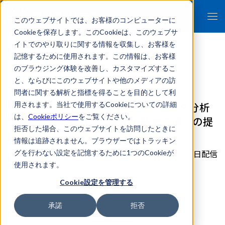
このウェブサイトでは、お客様のコンピューターに
Cookieを保存します。このCookieは、このウェブサ
イトでのやり取りに関する情報を収集し、お客様を
記憶するために使用されます。この情報は、お客様
のブラウジング体験を改善し、カスタマイズするこ
- 報道関係者各位 -
と、ならびにこのウェブサイトや他のメディアの訪
問者に関する解析と指標を得ることを目的として利
UBIC、人工知能によるビジネスデータ分析
用されます。当社で使用するCookieについての詳細
は、
Cookieポリシー
をご覧ください。
支援システム「Lit i View AI助太刀侍」の提
拒否した場合、このウェブサイトを訪問したときに
供を開始
情報は追跡されません。ブラウザーではトラッキン
2015年10月01日配信
グを行わない設定を記憶するために1つのCookieが
使用されます。
詳細はこちら
Cookie設定を管理する
プレスリリース
承諾
拒否