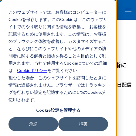
このウェブサイトでは、お客様のコンピューターに
Cookieを保存します。このCookieは、このウェブサ
イトでのやり取りに関する情報を収集し、お客様を
記憶するために使用されます。この情報は、お客様
のブラウジング体験を改善し、カスタマイズするこ
- 報道関係者各位 -
と、ならびにこのウェブサイトや他のメディアの訪
問者に関する解析と指標を得ることを目的として利
UBIC、人工知能の成長を可視化する技術に
用されます。当社で使用するCookieについての詳細
は、
Cookieポリシー
をご覧ください。
ついて日本で特許を取得
拒否した場合、このウェブサイトを訪問したときに
2016年02月12日配信
情報は追跡されません。ブラウザーではトラッキン
グを行わない設定を記憶するために1つのCookieが
詳細はこちら
使用されます。
Cookie設定を管理する
プレスリリース
承諾
拒否
一覧に戻る