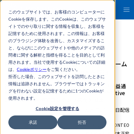
このウェブサイトでは、お客様のコンピューターに
Cookieを保存します。このCookieは、このウェブサ
イトでのやり取りに関する情報を収集し、お客様を
記憶するために使用されます。この情報は、お客様
のブラウジング体験を改善し、カスタマイズするこ
- 報道関係者各位 -
と、ならびにこのウェブサイトや他のメディアの訪
問者に関する解析と指標を得ることを目的として利
FRONTEO、リーガル動画プラットフォーム
用されます。当社で使用するCookieについての詳細
は、
Cookieポリシー
をご覧ください。
「FLLP」会員数が 2万2,000人を突破
拒否した場合、このウェブサイトを訪問したときに
情報は追跡されません。ブラウザーではトラッキン
視聴データに表れた企業法務の最新関心は「公益通
グを行わない設定を記憶するために1つのCookieが
報」「不祥事対応」「組織風土」。Risk Initiative
使用されます。
Community連携でコンテンツ拡充を加速
Cookie設定を管理する
2026年07月03日配信
承諾
拒否
株式会社FRONTEO
代表取締役社長 守本正宏