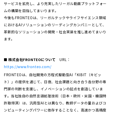
サービスを拡充し、より充実したリーガル動画プラットフォー
ムの構築を目指してまいります。
今後もFRONTEOは、リーガルテックやライフサイエンス領域
におけるAIソリューションのリーディングカンパニーとして、
革新的なソリューションの開発・社会実装を推し進めてまいり
ます。
■ 株式会社
FRONTEO
について
URL
：
https://www.fronteo.com/
FRONTEO
は、自社開発の方程式駆動型AI「KIBIT（キビッ
ト）」の提供を通じて、日夜、社会課題と向き合う各分野の専
門家の判断を支援し、イノベーションの起点を創造していま
す。当社独自の自然言語処理技術（日本・欧州・米国・韓国特
許取得済）は、汎用型AIとは異なり、教師データの量およびコ
ンピューティングパワーに依存することなく、高速かつ高精度