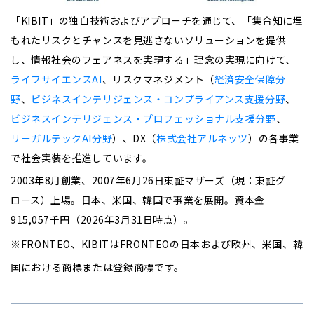
「KIBIT」の独自技術およびアプローチを通じて、「集合知に埋
もれたリスクとチャンスを見逃さないソリューションを提供
し、情報社会のフェアネスを実現する」理念の実現に向けて、
ライフサイエンスAI
、
リスクマネジメント
（
経済安全保障分
野
、
ビジネスインテリジェンス・コンプライアンス支援分野
、
ビジネスインテリジェンス・プロフェッショナル支援分野
、
リーガルテックAI分野
）、
DX
（
株式会社アルネッツ
）の各事業
で社会実装を推進しています。
2003
年8月創業、2007年6月26日東証マザーズ（現：東証グ
ロース）上場。日本、米国、韓国で事業を展開。
資本金
915,057
千円（
2026
年
3
月
31
日時点）。
※
FRONTEO
、
KIBIT
は
FRONTEO
の
日本
および
欧州、米国、韓
国
における
商標
または
登録商標
です
。