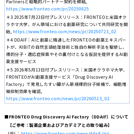
Partnersと戦略的パートナー契約を締結,
https://www.fronteo.com/pr/20250625
＊3 2025年7月23日付プレスリリース：FRONTEOと米国オク
ラホマ大学、がん領域における創薬研究について共同研究を開
始,
https://www.fronteo.com/news/pr/20250723_02
＊4 DDAIF：AIと創薬に精通したFRONTEOの創薬エキスパー
トが、KIBITの自然言語処理技術と独自の解析手法を駆使し、
標的分子・適応症探索やその裏付けとなる仮説を提供するAI創
薬支援サービス
＊5 2026年5月13日付プレスリリース：米国オクラホマ大学、
FRONTEOがAI創薬支援サービス「Drug Discovery AI
Factory」で発見したすい臓がん新規標的分子候補で、細胞増
殖抑制効果を確認,
https://www.fronteo.com/news/pr/20260513_02
■FRONTEO Drug Discovery AI Factory
（DDAIF）について
【ご参考：製薬企業およびアカデミアとの取り組み】
URL
：
https://www.fronteo.com/news/ddaif-list