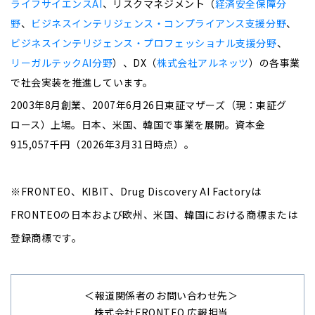
ライフサイエンスAI
、
リスクマネジメント
（
経済安全保障分
野
、
ビジネスインテリジェンス・コンプライアンス支援分野
、
ビジネスインテリジェンス・プロフェッショナル支援分野
、
リーガルテックAI分野
）、
DX
（
株式会社アルネッツ
）の各事業
で社会実装を推進しています。
2003
年8月創業、2007年6月26日東証マザーズ（現：東証グ
ロース）上場。日本、米国、韓国で事業を展開。
資本金
915,057
千円（
2026
年
3
月
31
日時点）。
※
FRONTEO
、
KIBIT、
Drug Discovery AI Factory
は
FRONTEO
の
日本
および
欧州、米国、韓国
における
商標
または
登録商標
です
。
＜報道関係者のお問い合わせ先＞
株式会社
FRONTEO
広報担当