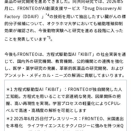
薬品の研究開発を進めてきました。同共同研究では、2026年5
月に、FRONTEOがAI創薬支援サービス「Drug Discovery AI
*4
Factory（DDAIF）」
の技術を用いて抽出したすい臓がんの標
的分子候補について、オクラホマ大学においても細胞増殖抑制
効果が確認され、今後動物実験へと研究を進める段階に入った
*5
ことを発表しています
。
今後もFRONTEOは、方程式駆動型AI「KIBIT」の社会実装を通
じて、国内外の研究機関、教育機関、公的機関との連携を強化
し、医学・薬学研究の発展、革新的医薬品の研究開発、および
アンメット・メディカル・ニーズの解消に貢献してまいります。
＊1 方程式駆動型AI「KIBIT」：FRONTEOが独自開発した人
工知能。方程式を用いることで非連続な発見、因果関係の把
握、高い再現性を実現。学習プロセスの軽量化によりCPUレ
ベルで高速・高精度の解析を可能とします
＊2 2025年6月25日付プレスリリース：FRONTEO、米国進出
を本格化 ライフサイエンスとテクノロジーに強みを持つ米Q