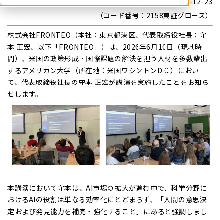
東京都港区港南2-12-23
（コード番号：2158東証グロース）
株式会社FRONTEO（本社：東京都港区、代表取締役社長：守
本 正宏、以下「FRONTEO」）は、2026年6月10日（現地時
間）、米国の政策形成・国際課題の解決を担う人材を多数輩出
するアメリカン大学（所在地：米国ワシントンD.C.）におい
て、代表取締役社長の守本 正宏が講演を実施したことをお知ら
せします。
本講演において守本は、AI市場の拡大が進む中で、科学分野に
おけるAIの役割は単なる効率化にとどまらず、「人間の意思決
定および発見能力を補完・強化すること」にあると強調しまし