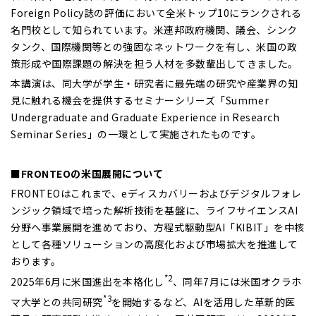
Foreign Policy誌の評価において全米トップ10にランクされる
名門校として知られています。米連邦政府機関、議会、シンク
タンク、国際機関等との強固なネットワークを有し、米国の政
策形成や国際課題の解決を担う人材を多数輩出してきました。
本講演は、同大学が学生・研究者に最先端の研究や産業界の知
見に触れる機会を提供するセミナーシリーズ「Summer
Undergraduate and Graduate Experience in Research
Seminar Series」の一環として実施されたものです。
■FRONTEOの米国展開について
FRONTEO
はこれまで、eディスカバリーおよびデジタルフォレ
ンジック領域で培った解析技術を基盤に、ライフサイエンスAI
分野へ事業展開を進めており、方程式駆動型AI「KIBIT」を中核
として各種ソリューションの高度化および市場拡大を推進して
おります。
*2
2025年6月に米国進出を本格化し
、同年7月には米国オクラホ
*3
マ大学との共同研究
を開始するなど、AIを活用した革新的医