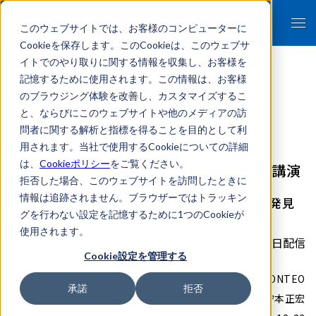
このウェブサイトでは、お客様のコンピューターに
Cookieを保存します。このCookieは、このウェブサ
イトでのやり取りに関する情報を収集し、お客様を
記憶するために使用されます。この情報は、お客様
のブラウジング体験を改善し、カスタマイズするこ
- 報道関係者各位 -
と、ならびにこのウェブサイトや他のメディアの訪
問者に関する解析と指標を得ることを目的として利
米ワシントンD.C.のアメリカン大学で、
用されます。当社で使用するCookieについての詳細
は、
Cookieポリシー
をご覧ください。
FRONTEO代表取締役社長・守本正宏が講演
拒否した場合、このウェブサイトを訪問したときに
情報は追跡されません。ブラウザーではトラッキン
人間中心AIの有効性と「KIBIT」による科学的発見
グを行わない設定を記憶するために1つのCookieが
支援の競争優位性を発信
使用されます。
2026年06月30日配信
Cookie設定を管理する
株式会社FRONTEO
承諾
拒否
代表取締役社長 守本正宏