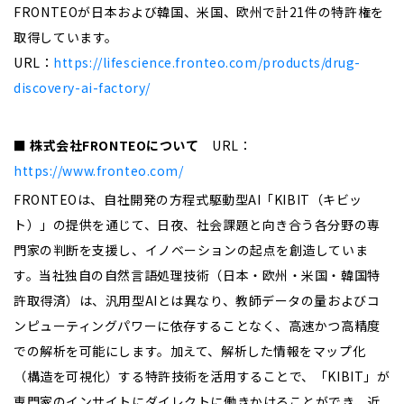
FRONTEOが日本および韓国、米国、欧州で計21件の特許権を
取得しています。
URL：
https://lifescience.fronteo.com/products/drug-
discovery-ai-factory/
■ 株式会社
FRONTEO
について
URL
：
https://www.fronteo.com/
FRONTEOは、自社開発の方程式駆動型
AI
「
KIBIT
（キビッ
ト）」の提供を通じて、日夜、社会課題と向き合う各分野の専
門家の判断を支援し、イノベーションの起点を創造していま
す。当社独自の自然言語処理技術（日本・欧州・米国・韓国特
許取得済）は、汎用型
AI
とは異なり、教師データの量およびコ
ンピューティングパワーに依存することなく、高速かつ高精度
での解析を可能にします。加えて、解析した情報をマップ化
（構造を可視化）する特許技術を活用することで、「
KIBIT
」が
専門家のインサイトにダイレクトに働きかけることができ、近