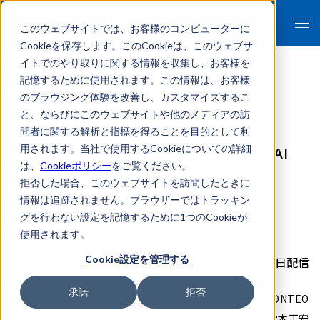
このウェブサイトでは、お客様のコンピューターに
Cookieを保存します。このCookieは、このウェブサ
イトでのやり取りに関する情報を収集し、お客様を
記憶するために使用されます。この情報は、お客様
のブラウジング体験を改善し、カスタマイズするこ
- 報道関係者各位 -
と、ならびにこのウェブサイトや他のメディアの訪
問者に関する解析と指標を得ることを目的として利
FRONTEO、自社のAI創薬拠点「KIBIT AI
用されます。当社で使用するCookieについての詳細
は、
Cookieポリシー
をご覧ください。
Biology Lab」を開設
拒否した場合、このウェブサイトを訪問したときに
情報は追跡されません。ブラウザーではトラッキン
AI創薬支援サービス「Drug Discovery AI
グを行わない設定を記憶するために1つのCookieが
Factory」を大幅アップデート、創薬バリュー
使用されます。
チェーンの最上流を担う体制を本格稼働
Cookie設定を管理する
2026年05月13日配信
承諾
拒否
株式会社FRONTEO
代表取締役社長 守本正宏