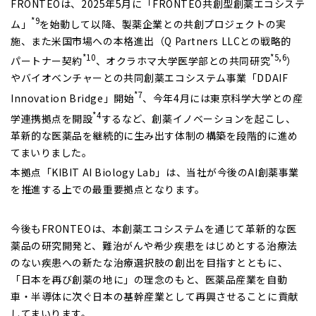
FRONTEO
は、2025年5月に「FRONTEO共創型創薬エコシステ
*9
ム」
を始動して以降、製薬企業との共創プロジェクトの実
施、また米国市場への本格進出（Q Partners LLCとの戦略的
*10
*5,6
パートナー契約
、オクラホマ大学医学部との共同研究
）
やバイオベンチャーとの共同創薬エコシステム事業「DDAIF
*7
Innovation Bridge」開始
、今年4月には東京科学大学との産
*4
学連携拠点を開設
するなど、創薬イノベーションを起こし、
革新的な医薬品を継続的に生み出す体制の構築を段階的に進め
てまいりました。
本拠点「KIBIT AI Biology Lab」は、当社が今後のAI創薬事業
を推進する上での最重要拠点となります。
今後もFRONTEOは、本創薬エコシステムを通じて革新的な医
薬品の研究開発と、難治がんや希少疾患をはじめとする治療法
のない疾患への新たな治療選択肢の創出を目指すとともに、
「日本を再び創薬の地に」の理念のもと、医薬品産業を自動
車・半導体に次ぐ日本の基幹産業として再興させることに貢献
してまいります。