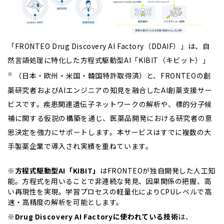
https://www.fronteo.com/news/pr/20260212_01
＊8 2025年7月23日付プレスリリース：FRONTEO、AI創
薬支援サービス「Drug Discovery AI Factory」により抽
出した、すい臓がん新規標的分子候補の細胞増殖抑制に対
「FRONTEO Drug Discovery AI Factory（
DDAIF
）」は、自
する効果を確認,
https://www.fronteo.com/news/pr/20250723_01
然言語処理に特化した方程式駆動型
AI
「
KIBIT
（キビット）」
＊9 2025年5月7日付プレスリリース：医薬品産業を日本
※
（日本・欧州・米国・韓国特許取得済）と、
FRONTEO
の創
の基幹産業へ「FRONTEO共創型創薬エコシステム」を始
薬研究者および
AI
エンジニアの知見を融合した
AI
創薬支援サー
動,
https://www.fronteo.com/news/pr/20250507
＊10 2025年6月25日付プレスリリース：FRONTEO、米
ビスです。疾患関連遺伝子ネットワークの解析や、標的分子候
国進出を本格化 ライフサイエンスとテクノロジーに強み
補に関する仮説の構築を通じ、医薬品開発における研究者の意
を持つ米Q Partnersと戦略的パートナー契約を締結,
思決定を強力にサポートします。
本サービスはすでに複数の大
https://www.fronteo.com/news/pr/20250625
手製薬企業で導入され実績を重ねています。
※
方程式駆動型AI「KIBIT」
はFRONTEOが独自開発した人工知
能。方程式を用いることで非連続な発見、因果関係の把握、高
い再現性を実現。学習プロセスの軽量化によりCPUレベルで高
速・高精度の解析を可能とします。
※
Drug Discovery AI Factoryに使われている技術
は、