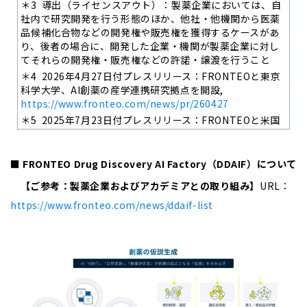
＊3 導出（ライセンスアウト）：製薬企業においては、自
社内で研究開発を行う形態のほか、他社・他機関から医薬
品候補化合物などの開発権や販売権を獲得するケースがあ
り、後者の場合に、開発した企業・機関が製薬企業に対し
てそれらの開発権・販売権などの許諾・譲渡を行うこと
＊4 2026年4月27日付プレスリリース：FRONTEOと東京
科学大学、AI創薬の産学連携研究拠点を開設,
https://www.fronteo.com/news/pr/260427
＊5 2025年7月23日付プレスリリース：FRONTEOと米国
オクラホマ大学、がん領域における創薬研究について共同
研究を開始,
https://www.fronteo.com/news/pr/20250723_02
■
FRONTEO Drug Discovery AI Factory
（
DDAIF
）について
＊6 2026年5月13日付プレスリリース：米国オクラホマ大
【ご参考：製薬企業およびアカデミアとの取り組み】
URL
：
学、FRONTEOがAI創薬支援サービス「Drug Discovery AI
https://www.fronteo.com/news/ddaif-list
Factory」で発見したすい臓がん新規標的分子候補で、細
胞増殖抑制効果を確認,
https://www.fronteo.com/news/pr/20260513_02
＊7 2026年2月12日付プレスリリース：FRONTEO、AI創
薬支援サービス「Drug Discovery AI Factory」でサイエ
ンス支援 日本の創薬力強化をはかり、バイオベンチャー
と共同創薬エコシステム事業「DDAIF Innovation
Bridge」開始,