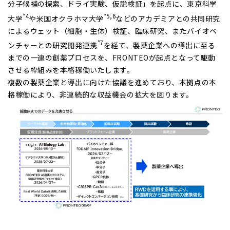
分子候補の探索、ドライ実験、仮説検証」を起点に、東京科学
*4
*5,6
大学
や米国オクラホマ大学
などのアカデミアとの共同研究
によるウェット（細胞・生体）検証、臨床研究、またバイオベ
*7
ンチャーとの研究開発連携
を経て、製薬企業への導出に至る
までの一連の創薬プロセスを、FRONTEOが起点となって駆動
させる枠組みを本格稼働いたします。
複数の製薬企業と導出に向けた協議を進めており、本拠点の本
格稼働により、非連続的な収益機会の拡大を図ります。