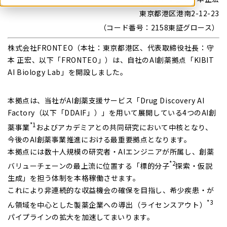
東京都港区港南2-12-23
（コード番号：2158東証グロース）
株式会社FRONTEO
（本社：東京都港区、代表取締役社長：守
本 正宏、以下「FRONTEO」）は、自社のAI創薬拠点「KIBIT
AI Biology Lab」を開設しました。
本拠点は、当社がAI創薬支援サービス「Drug Discovery AI
Factory（以下「DDAIF」）」を用いて展開している4つのAI創
*1
薬事業
およびアカデミアとの共同研究において中核となり、
今後のAI創薬事業推進における最重要拠点となります。
本拠点には数十人規模の研究者・AIエンジニアが所属し、創薬
*2
バリューチェーンの最上流に位置する「標的分子
探索・仮説
生成」を担う体制を本格稼働させます。
これにより非連続的な収益機会の確保を目指し、希少疾患・が
*3
ん領域を中心とした製薬企業への導出（ライセンスアウト）
パイプラインの拡大を加速してまいります。