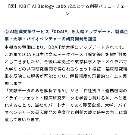
【図】KIBIT AI Biology Labを起点とする創薬バリューチェー
ン
② AI
創薬支援サービス「DDAIF」を大幅アップデート、製薬企
業・大学・バイオベンチャーの研究開発を加速
本拠点の稼働により、DDAIFが大幅にアップデートされます。
これまでDDAIFは主に文献データベース（論文等）を解析対象
としてきましたが、今後は本拠点や東京科学大学・オクラホマ
大学などの共同研究機関で得られるウェット検証・臨床研究結
果を反映した解析が可能となり、解析精度の飛躍的な向上を実
現します。
「文献データのみを解析するAI」から「自社拠点・連携機関の
ドライ・ウェット・臨床研究データを学習し続けるAI」へと進
化することで、当社のパートナーである製薬企業、大学、バイ
オベンチャーの研究開発の高度化と創薬の成功確率の向上に貢
献してまいります。