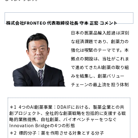
株式会社FRONTEO 代表取締役社長 守本 正宏 コメント
日本の医薬品輸入超過は深刻
な経済課題であり、創薬力の
強化は喫緊のテーマです。本
拠点の開設は、当社がこれま
で進めてきたAI創薬の取り組
みを結集し、創薬バリュー
チェーンの最上流を担う体制
を本格稼働させる重要な布石です。医薬品産業を、自動車・半
導体に次ぐ日本の基幹産業として再興させるため、本拠点を起
＊1 4つのAI創薬事業：DDAIFにおける、製薬企業との共
点としたエコシステムをグローバルに展開してまいります。
創プロジェクト、全社的な創薬戦略を包括的に支援する戦
略的業務提携、自社創薬、バイオベンチャーをつなぐ
Innovation Bridgeの4つの形態
＊2 標的分子：薬を作用させる対象とする分子