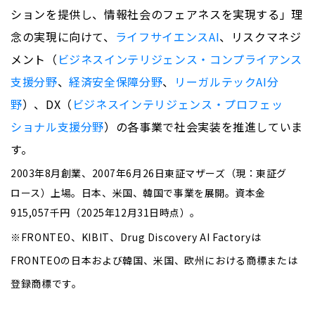
ションを提供し、情報社会のフェアネスを実現する」理
念の実現に向けて、
ライフサイエンスAI
、リスクマネジ
メント（
ビジネスインテリジェンス・コンプライアンス
支援分野
、
経済安全保障
分野
、
リーガルテックAI
分
野
）、
DX
（
ビジネスインテリジェンス・プロフェッ
ショナル支援分野
）の各事業で社会実装を推進していま
す。
2003年
8
月創業、
2007
年
6
月
26
日東証マザーズ（現：東証グ
ロース）上場。日本、米国、韓国で事業を展開。資本金
915,057
千円（
2025
年12月
31
日時点）。
※
FRONTEO
、
KIBIT
、
Drug Discovery AI Factory
は
FRONTEO
の
日本
および
韓国、米国、欧州
における
商標
または
登録商標
です
。