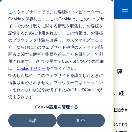
このウェブサイトでは、お客様のコンピューターに
Cookieを保存します。このCookieは、このウェブサ
イトでのやり取りに関する情報を収集し、お客様を
記憶するために使用されます。この情報は、お客様
のブラウジング体験を改善し、カスタマイズするこ
- 報道関係者各位 -
と、ならびにこのウェブサイトや他のメディアの訪
問者に関する解析と指標を得ることを目的として利
住友重機械工業に経済安全保障対策AIソ
用されます。当社で使用するCookieについての詳細
は、
Cookieポリシー
をご覧ください。
リューション 「KIBIT Seizu Analysis」導
拒否した場合、このウェブサイトを訪問したときに
入
情報は追跡されません。ブラウザーではトラッキン
グを行わない設定を記憶するために1つのCookieが
データドリブンなリスクマネジメントを実現し、経
使用されます。
済安全保障対策を一段と高度化
Cookie設定を管理する
2025年07月16日配信
承諾
拒否
株式会社FRONTEO