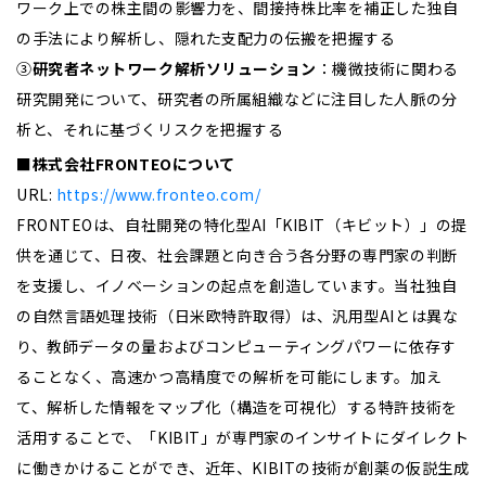
ワーク上での株主間の影響力を、間接持株比率を補正した独自
の手法により解析し、隠れた支配力の伝搬を把握する
③
研究者ネットワーク解析ソリューション
：機微技術に関わる
研究開発について、研究者の所属組織などに注目した人脈の分
析と、それに基づくリスクを把握する
■株式会社FRONTEOについて
URL:
https://www.fronteo.com/
FRONTEOは、自社開発の特化型AI「KIBIT（キビット）」の提
供を通じて、日夜、社会課題と向き合う各分野の専門家の判断
を支援し、イノベーションの起点を創造しています。当社独自
の自然言語処理技術（日米欧特許取得）は、汎用型AIとは異な
り、教師データの量およびコンピューティングパワーに依存す
ることなく、高速かつ高精度での解析を可能にします。加え
て、解析した情報をマップ化（構造を可視化）する特許技術を
活用することで、「KIBIT」が専門家のインサイトにダイレクト
に働きかけることができ、近年、KIBITの技術が創薬の仮説生成