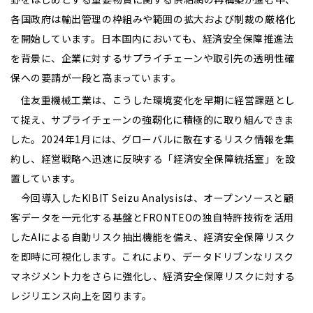
各国政府は輸出管理の枠組みや範囲の拡大および制裁の厳格化
を開始しています。日本国内においても、経済安全保障推進法
を背景に、企業に対するサプライチェーンや取引先の透明性確
保への要請が一段と高まっています。
住友重機械工業は、こうした環境変化を早期に経営課題とし
て捉え、サプライチェーンの強靭化に積極的に取り組んできま
した。2024年1月には、グローバルに散在するリスク情報を集
約し、経営戦略へ迅速に反映する「経済安全保障統括室」を設
置しています。
今回導入したKIBIT Seizu Analysisは、オープンソースと顧
客データを一元化する基盤とFRONTEOの独自特許技術を活用
したAIによる自動リスク抽出機能を備え、経済安全保障リスク
を即時に可視化します。これにより、データドリブンなリスク
マネジメント力をさらに強化し、経済安全保障リスクに対する
レジリエンス向上を図ります。