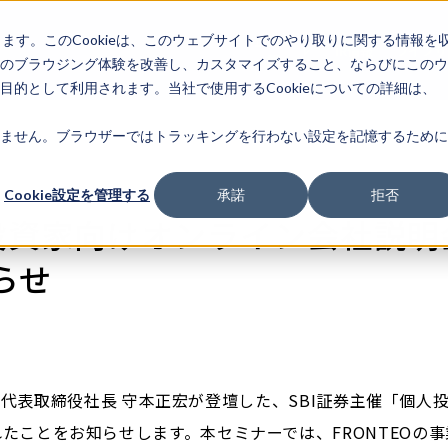
します。このCookieは、このウェブサイトでのやり取りに関する情報を
企業情
IR情報
ライフサ
報
のブラウジング体験を改善し、カスタマイズすること、ならびにこのウ
的として利用されます。当社で使用するCookieについての詳細は、
ません。ブラウザーではトラッキングを行わない設定を記憶するために
Cookie設定を管理する
承諾
拒否
人投資家向けオンライン会社説
らせ
13日に代表取締役社長 守本正宏が登壇した、SBI証券主催「個
たことをお知らせします。本セミナーでは、FRONTEOの