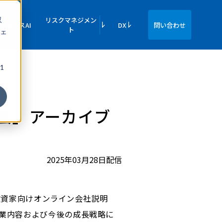
収
リスクマネジメン
イエンスAI
DX
問い合わせ
ト
ェ
1
明会」アーカイブ
2025年03月28日配信
人投資家向けオンライン会社説明
事業内容および今後の成長戦略に