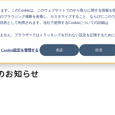
します。このCookieは、このウェブサイトでのやり取りに関する情報を
企業情
IR情報
ライフサ
報
のブラウジング体験を改善し、カスタマイズすること、ならびにこのウ
的として利用されます。当社で使用するCookieについての詳細は、
ません。ブラウザーではトラッキングを行わない設定を記憶するために
Cookie設定を管理する
承諾
拒否
- 報道関係者各位 -
のお知らせ