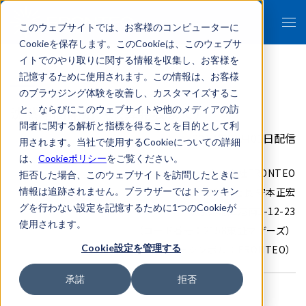
このウェブサイトでは、お客様のコンピューターに
Cookieを保存します。このCookieは、このウェブサ
イトでのやり取りに関する情報を収集し、お客様を
記憶するために使用されます。この情報は、お客様
のブラウジング体験を改善し、カスタマイズするこ
沈黙期間開始（決算発表まで）
と、ならびにこのウェブサイトや他のメディアの訪
問者に関する解析と指標を得ることを目的として利
2012年01月01日配信
用されます。当社で使用するCookieについての詳細
は、
Cookieポリシー
をご覧ください。
株式会社FRONTEO
拒否した場合、このウェブサイトを訪問したときに
情報は追跡されません。ブラウザーではトラッキン
代表取締役社長 守本正宏
グを行わない設定を記憶するために1つのCookieが
東京都港区港南2-12-23
使用されます。
（コード番号：2158東証マザーズ）
Cookie設定を管理する
（NASDAQティッカーシンボル：FRONTEO）
承諾
拒否