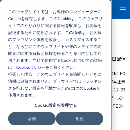
このウェブサイトでは、お客様のコンピューターに
Cookieを保存します。このCookieは、このウェブサ
イトでのやり取りに関する情報を収集し、お客様を
記憶するために使用されます。この情報は、お客様
のブラウジング体験を改善し、カスタマイズするこ
沈黙期間開始（決算発表まで）
と、ならびにこのウェブサイトや他のメディアの訪
問者に関する解析と指標を得ることを目的として利
2009年07月01日配信
用されます。当社で使用するCookieについての詳細
は、
Cookieポリシー
をご覧ください。
株式会社FRONTEO
拒否した場合、このウェブサイトを訪問したときに
情報は追跡されません。ブラウザーではトラッキン
代表取締役社長 守本正宏
グを行わない設定を記憶するために1つのCookieが
東京都港区港南2-12-23
使用されます。
（コード番号：2158東証マザーズ）
Cookie設定を管理する
（NASDAQティッカーシンボル：FRONTEO）
承諾
拒否