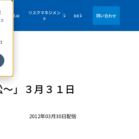
収
リスクマネジメン
イエンスAI
DX
問い合わせ
ト
ェ
1
訟～」３月３１日
2012年03月30日配信