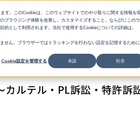
します。このCookieは、このウェブサイトでのやり取りに関する情報を
企業情
IR情報
ライフサ
報
のブラウジング体験を改善し、カスタマイズすること、ならびにこのウ
的として利用されます。当社で使用するCookieについての詳細は、
ません。ブラウザーではトラッキングを行わない設定を記憶するために
Cookie設定を管理する
承諾
拒否
- 報道関係者各位 -
～カルテル・PL訴訟・特許訴