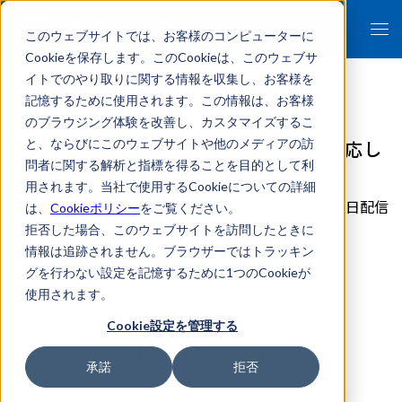
このウェブサイトでは、お客様のコンピューターに
Cookieを保存します。このCookieは、このウェブサ
イトでのやり取りに関する情報を収集し、お客様を
記憶するために使用されます。この情報は、お客様
のブラウジング体験を改善し、カスタマイズするこ
欧州一般データ保護規則（GDPR）に対応し
と、ならびにこのウェブサイトや他のメディアの訪
問者に関する解析と指標を得ることを目的として利
ました。
用されます。当社で使用するCookieについての詳細
2020年02月04日配信
は、
Cookieポリシー
をご覧ください。
拒否した場合、このウェブサイトを訪問したときに
情報は追跡されません。ブラウザーではトラッキン
グを行わない設定を記憶するために1つのCookieが
使用されます。
お知らせ
Cookie設定を管理する
一覧に戻る
承諾
拒否