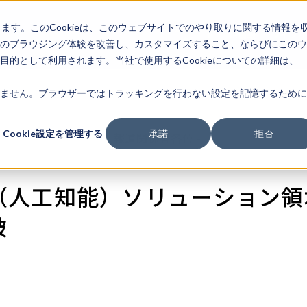
します。このCookieは、このウェブサイトでのやり取りに関する情報を
企業情
IR情報
ライフサ
報
のブラウジング体験を改善し、カスタマイズすること、ならびにこのウ
的として利用されます。当社で使用するCookieについての詳細は、
ません。ブラウザーではトラッキングを行わない設定を記憶するために
Cookie設定を管理する
承諾
拒否
- 報道関係者各位 -
AI（人工知能）ソリューション
破