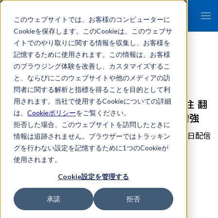
このウェブサイトでは、お客様のコンピューターに
Cookieを保存します。このCookieは、このウェブサ
イトでのやり取りに関する情報を収集し、お客様を
記憶するために使用されます。この情報は、お客様
のブラウジング体験を改善し、カスタマイズするこ
- 報道関係者各位 -
と、ならびにこのウェブサイトや他のメディアの訪
問者に関する解析と指標を得ることを目的として利
大型韓国語翻訳eディスカバリ案件を受注 翻
用されます。当社で使用するCookieについての詳細
は、
Cookieポリシー
をご覧ください。
訳・ドキュメント閲覧業務対応を大幅増強
拒否した場合、このウェブサイトを訪問したときに
2013年08月05日配信
情報は追跡されません。ブラウザーではトラッキン
グを行わない設定を記憶するために1つのCookieが
詳細はこちら
使用されます。
Cookie設定を管理する
プレスリリース
承諾
拒否
一覧に戻る