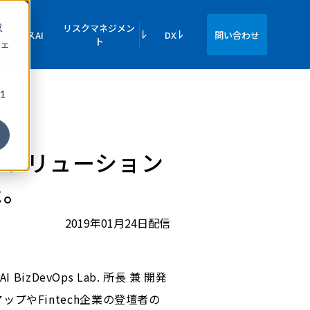
収
リスクマネジメン
イエンスAI
DX
問い合わせ
ト
ェ
1
スソリューション
た。
2019年01月24日配信
DevOps Lab. 所長 兼 開発
やFintech企業の登壇者の