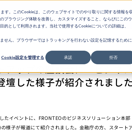
します。このCookieは、このウェブサイトでのやり取りに関する情報を
企業情
IR情報
ライフサ
報
のブラウジング体験を改善し、カスタマイズすること、ならびにこのウ
的として利用されます。当社で使用するCookieについての詳細は、
ません。ブラウザーではトラッキングを行わない設定を記憶するために
Cookie設定を管理する
承諾
拒否
トアップの座談会に ビジネ
登壇した様子が紹介されまし
たイベントに、FRONTEOのビジネスソリューション本部 AI Biz
の様子が報道にて紹介されました。金融庁の方、スタートアップ