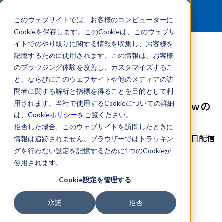
このウェブサイトでは、お客様のコンピューターに
Cookieを保存します。このCookieは、このウェブサ
イトでのやり取りに関する情報を収集し、お客様を
記憶するために使用されます。この情報は、お客様
のブラウジング体験を改善し、カスタマイズするこ
- 報道関係者各位 -
と、ならびにこのウェブサイトや他のメディアの訪
問者に関する解析と指標を得ることを目的として利
新機能搭載の自社開発システム Lit i Viewの
用されます。当社で使用するCookieについての詳細
は、
Cookieポリシー
をご覧ください。
v5.0 をリリース
拒否した場合、このウェブサイトを訪問したときに
2012年08月14日配信
情報は追跡されません。ブラウザーではトラッキン
グを行わない設定を記憶するために1つのCookieが
詳細はこちら
使用されます。
Cookie設定を管理する
プレスリリース
承諾
拒否
一覧に戻る