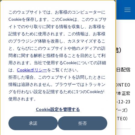
このウェブサイトでは、お客様のコンピューターに
Cookieを保存します。このCookieは、このウェブサ
イトでのやり取りに関する情報を収集し、お客様を
記憶するために使用されます。この情報は、お客様
のブラウジング体験を改善し、カスタマイズするこ
平成23年3月期第3四半期決算短信（連結）
と、ならびにこのウェブサイトや他のメディアの訪
問者に関する解析と指標を得ることを目的として利
発表
用されます。当社で使用するCookieについての詳細
2011年02月10日配信
は、
Cookieポリシー
をご覧ください。
拒否した場合、このウェブサイトを訪問したときに
情報は追跡されません。ブラウザーではトラッキン
株式会社FRONTEO
グを行わない設定を記憶するために1つのCookieが
代表取締役社長 守本正宏
使用されます。
東京都港区港南2-12-23
Cookie設定を管理する
（コード番号：2158東証マザーズ）
（NASDAQティッカーシンボル：FRONTEO）
承諾
拒否