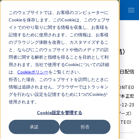
このウェブサイトでは、お客様のコンピューターに
Cookieを保存します。このCookieは、このウェブサ
イトでのやり取りに関する情報を収集し、お客様を
記憶するために使用されます。この情報は、お客様
のブラウジング体験を改善し、カスタマイズするこ
平成22年3月期第1四半期決算短信（連結）
と、ならびにこのウェブサイトや他のメディアの訪
問者に関する解析と指標を得ることを目的として利
発表
用されます。当社で使用するCookieについての詳細
2009年08月11日配信
は、
Cookieポリシー
をご覧ください。
拒否した場合、このウェブサイトを訪問したときに
情報は追跡されません。ブラウザーではトラッキン
株式会社FRONTEO
グを行わない設定を記憶するために1つのCookieが
代表取締役社長 守本正宏
使用されます。
東京都港区港南2-12-23
Cookie設定を管理する
（コード番号：2158東証マザーズ）
（NASDAQティッカーシンボル：FRONTEO）
承諾
拒否