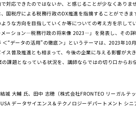
内で対応できたのではないか、と感じることが少なくありま
、国税庁による税務行政のDX推進を指摘することができます。
ような方向を目指していくか等についての考え方を示していま
メーション―税務行政の将来像 2023―」を発表し、その
 ＜“データの活用”の徹底＞」というテーマは、2023年1
ボイス普及推進とも相まって、今後の企業に与える影響が大
緊の課題となっている状況を、講師ならではの切り口からお
ey 氏、結城 大輔 氏、田中 志穂（株式会社FRONTEO リーガ
TEO USA データサイエンス＆テクノロジーデパートメント 