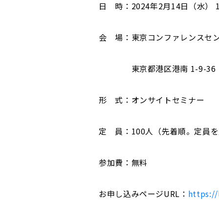
日 時：2024年2月14日（水） 10:0
会 場：東京コンファレンスセン
東京都港区港南 1-9-36 
形 式：オンサイトセミナー
定 員：100人（先着順。定員
参加費：無料
お申し込みページURL：
https:/