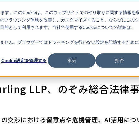
します。このCookieは、このウェブサイトでのやり取りに関する情報を
企業情
IR情報
ライフサ
報
のブラウジング体験を改善し、カスタマイズすること、ならびにこのウ
的として利用されます。当社で使用するCookieについての詳細は、
ません。ブラウザーではトラッキングを行わない設定を記憶するために
Cookie設定を管理する
承諾
拒否
- 報道関係者各位 -
& Burling LLP、のぞみ総合
の交渉における留意点や危機管理、AI活用につ