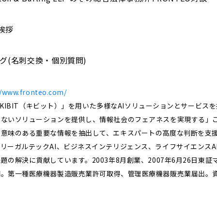
ご挨拶
キング(名刺交換・個別質問)
//www.fronteo.com/
ン「KIBIT（キビット）」を用いた多様なAIソリューションとサービ
さないソリューションを提供し、情報社会のフェアネスを実現する」
ら意味のある重要な情報を抽出して、エキスパートの高度な判断を支
リーガルテックAI、ビジネスインテリジェンス、ライフサイエンスA
の解決に貢献しています。2003年8月創業、2007年6月26日東
第一種医療機器製造販売業許可取得、管理医療機器販売業届出。資本金3,