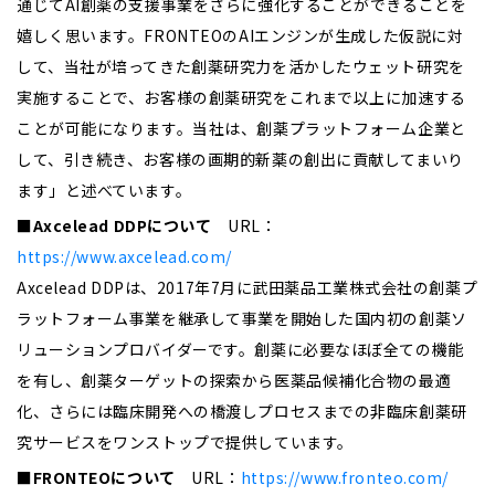
通じてAI創薬の支援事業をさらに強化することができることを
嬉しく思います。FRONTEOのAIエンジンが生成した仮説に対
して、当社が培ってきた創薬研究力を活かしたウェット研究を
実施することで、お客様の創薬研究をこれまで以上に加速する
ことが可能になります。当社は、創薬プラットフォーム企業と
して、引き続き、お客様の画期的新薬の創出に貢献してまいり
ます」と述べています。
■Axcelead DDPについて
URL：
https://www.axcelead.com/
Axcelead DDPは、2017年7月に武田薬品工業株式会社の創薬プ
ラットフォーム事業を継承して事業を開始した国内初の創薬ソ
リューションプロバイダーです。創薬に必要なほぼ全ての機能
を有し、創薬ターゲットの探索から医薬品候補化合物の最適
化、さらには臨床開発への橋渡しプロセスまでの非臨床創薬研
究サービスをワンストップで提供しています。
■FRONTEOについて
URL：
https://www.fronteo.com/