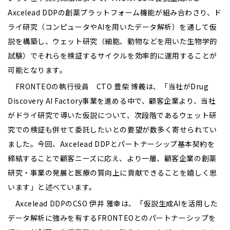
Axcelead DDPの創薬プラットフォーム機能が組み合わさり、ド
ライ研究（コンピュータやAIを用いたデータ解析）を通して仮
説を構築し、ウェット研究（細胞、動物などを用いた生物学的
試験）でそれらを検証するサイクルを効率的に運用することが
可能となります。
FRONTEOの執行役員 CTO 豊柴 博義は、「当社がDrug
Discovery AI Factory事業を進める中で、顧客企業より、当社
がドライ研究で導いた仮説について、次段階であるウェット研
究での検証も併せて委託したいとの要望が数多く寄せられてい
ました。今回、Axcelead DDPとパートナーシップ基本契約を
締結することで顧客ニーズに応え、より一層、顧客企業の創薬
研究・事業の発展と医療の質向上に貢献できることを嬉しく思
います」と述べています。
Axcelead DDPのCSO 伊井 雅幸は、「仮説生成AIを活用した
データ解析に強みを有するFRONTEOとのパートナーシップを