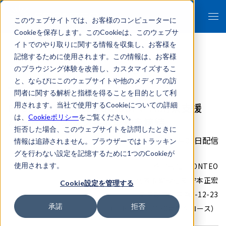
このウェブサイトでは、お客様のコンピューターに
Cookieを保存します。このCookieは、このウェブサ
イトでのやり取りに関する情報を収集し、お客様を
記憶するために使用されます。この情報は、お客様
のブラウジング体験を改善し、カスタマイズするこ
- 報道関係者各位 -
と、ならびにこのウェブサイトや他のメディアの訪
問者に関する解析と指標を得ることを目的として利
FRONTEOとAxcelead DDP、AI創薬支援
用されます。当社で使用するCookieについての詳細
は、
Cookieポリシー
をご覧ください。
パートナーシップ基本契約を締結
拒否した場合、このウェブサイトを訪問したときに
2023年11月06日配信
情報は追跡されません。ブラウザーではトラッキン
グを行わない設定を記憶するために1つのCookieが
使用されます。
株式会社FRONTEO
代表取締役社長 守本正宏
Cookie設定を管理する
東京都港区港南2-12-23
承諾
拒否
（コード番号：2158東証グロース）