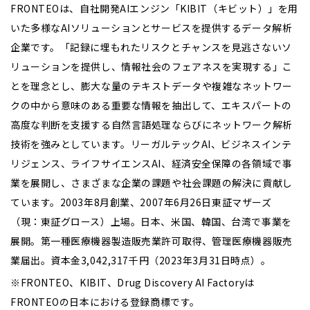
FRONTEOは、自社開発AIエンジン「KIBIT（キビット）」を用
いた多様なAIソリューションとサービスを提供するデータ解析
企業です。「記録に埋もれたリスクとチャンスを見逃さないソ
リューションを提供し、情報社会のフェアネスを実現する」こ
とを理念とし、膨大な量のテキストデータや複雑なネットワー
クの中から意味のある重要な情報を抽出して、エキスパートの
高度な判断を支援する自然言語処理ならびにネットワーク解析
技術を強みとしています。リーガルテックAI、ビジネスインテ
リジェンス、ライフサイエンスAI、経済安全保障の各領域で事
業を展開し、さまざまな企業の課題や社会課題の解決に貢献し
ています。2003年8月創業、2007年6月26日東証マザーズ
（現：東証グロース）上場。日本、米国、韓国、台湾で事業を
展開。第一種医療機器製造販売業許可取得、管理医療機器販売
業届出。資本金3,042,317千円（2023年3月31日時点）。
※FRONTEO、KIBIT、Drug Discovery AI Factoryは
FRONTEOの日本における登録商標です。