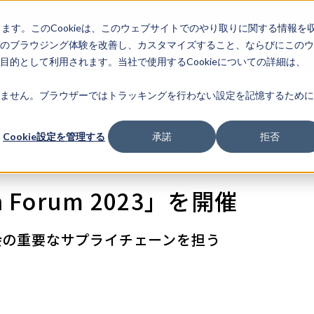
します。このCookieは、このウェブサイトでのやり取りに関する情報を
企業情
IR情報
ライフサ
報
のブラウジング体験を改善し、カスタマイズすること、ならびにこのウ
的として利用されます。当社で使用するCookieについての詳細は、
ません。ブラウザーではトラッキングを行わない設定を記憶するために
Cookie設定を管理する
承諾
拒否
- 報道関係者各位 -
on Forum 2023」を開催
会の重要なサプライチェーンを担う