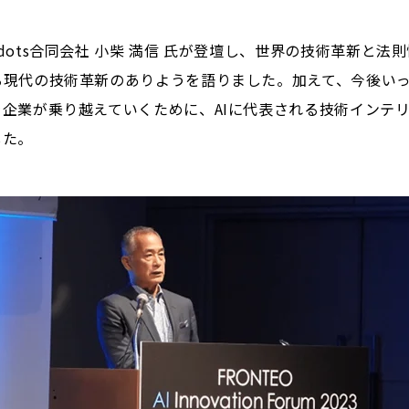
ots合同会社 小柴 満信 氏が登壇し、世界の技術革新と法
る現代の技術革新のありようを語りました。加えて、今後い
企業が乗り越えていくために、AIに代表される技術インテ
した。