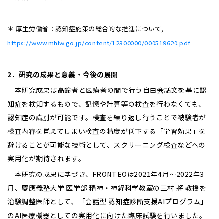
＊ 厚生労働省：認知症施策の総合的な推進について,
https://www.mhlw.go.jp/content/12300000/000519620.pdf
2
．研究の成果と意義・今後の展開
本研究成果は高齢者と医療者の間で行う自由会話文を基に認
知症を検知するもので、記憶や計算等の検査を行わなくても、
認知症の識別が可能です。検査を繰り返し行うことで被験者が
検査内容を覚えてしまい検査の精度が低下する「学習効果」を
避けることが可能な技術として、スクリーニング検査などへの
実用化が期待されます。
本研究の成果に基づき、FRONTEOは2021年4月～2022年3
月、慶應義塾大学 医学部 精神・神経科学教室の三村 將 教授を
治験調整医師として、「会話型 認知症診断支援AIプログラム」
のAI医療機器としての実用化に向けた臨床試験を行いました。