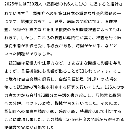
2025年には730万人（高齢者の約5人に1人）に達すると推計さ
＊
れています
。認知症への対策は日本の重要な社会的課題の一
つです。認知症の診断は、通常、病歴の問診に加え、画像検
査、記憶や計算力などを測る複数の認知機能検査によって行わ
れます。しかし、これらの検査は専門性が高く、検査を行う医
療従事者が訓練を受ける必要がある、時間がかかる、などと
いった問題がありました。
認知症は記憶力や注意力など、さまざまな機能に影響を与え
ますが、言語機能にも影響が出ることが知られています。そこ
で我々は自由会話を録音し、自然言語処理（NLP）の技術を
使って認知症の可能性を判定する研究を行いました。135人の協
力者の方から合計432回分の会話を書き起こし、形態素と品詞
への分解、ベクトル変換、機械学習を行いました。その結果、
認知症への罹患を精度0.90、感度0.88、特異度0.92で判定する
ことに成功しました。この精度は3-5分程度の発話から得られる
語彙数で実現が可能でした。