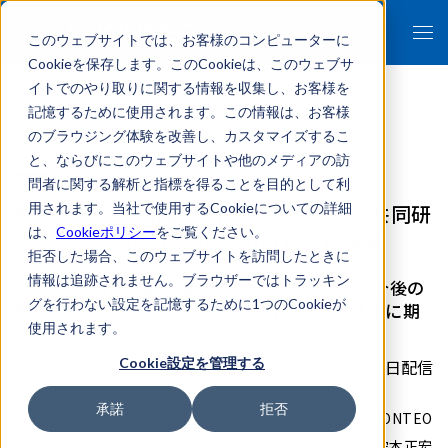
このウェブサイトでは、お客様のコンピューターに
Cookieを保存します。このCookieは、このウェブサ
イトでのやり取りに関する情報を収集し、お客様を
記憶するために使用されます。この情報は、お客様
のブラウジング体験を改善し、カスタマイズするこ
- 報道関係者各位 -
と、ならびにこのウェブサイトや他のメディアの訪
問者に関する解析と指標を得ることを目的として利
FRONTEO 認知症診断支援AIに関する共同研
用されます。当社で使用するCookieについての詳細
は、
Cookieポリシー
をご覧ください。
究論文が「Scientific Reports」に掲載
拒否した場合、このウェブサイトを訪問したときに
情報は追跡されません。ブラウザーではトラッキン
会話型 認知症診断支援AIプログラムの開発 今後の
グを行わない設定を記憶するために1つのCookieが
新しい認知症スクリーニング技術としての活用に期
使用されます。
待
Cookie設定を管理する
2022年08月04日配信
承諾
拒否
株式会社FRONTEO
代表取締役社長 守本正宏