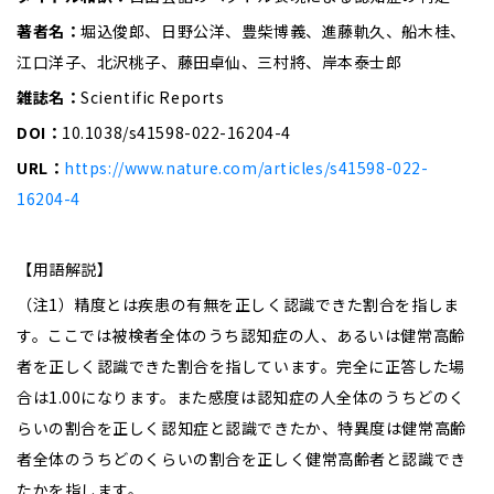
著者名：
堀込俊郎、日野公洋、豊柴博義、進藤軌久、船木桂、
江口洋子、北沢桃子、藤田卓仙、三村將、岸本泰士郎
雑誌名：
Scientific Reports
DOI：
10.1038/s41598-022-16204-4
URL：
https://www.nature.com/articles/s41598-022-
16204-4
【用語解説】
（注1）精度とは疾患の有無を正しく認識できた割合を指しま
す。ここでは被検者全体のうち認知症の人、あるいは健常高齢
者を正しく認識できた割合を指しています。完全に正答した場
合は1.00になります。また感度は認知症の人全体のうちどのく
らいの割合を正しく認知症と認識できたか、特異度は健常高齢
者全体のうちどのくらいの割合を正しく健常高齢者と認識でき
たかを指します。